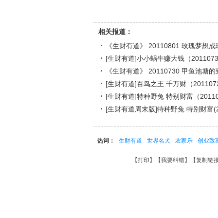
相关报道：
《生财有道》 20110801 玫瑰梦想
[生财有道]小小蜗牛赚大钱（201107
《生财有道》 20110730 甲鱼池塘
[生财有道]百鸟之王 千万财（201107
[生财有道]特种野兔 特别财富（20110
[生财有道周末版]特种野兔 特别财富(20
热词：
生财有道
世界名犬
农家乐
创业致
【
打印
】【
我要纠错
】【
复制链