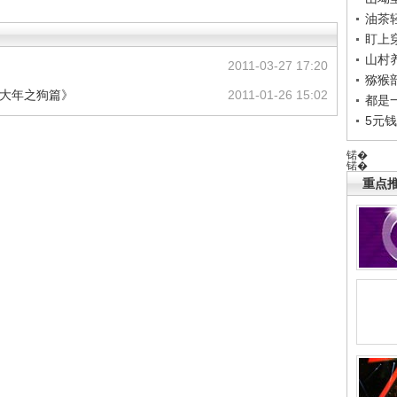
油茶
盯上
山村养
2011-03-27 17:20
猕猴
拜大年之狗篇》
2011-01-26 15:02
都是
5元
锘�
锘�
重点推