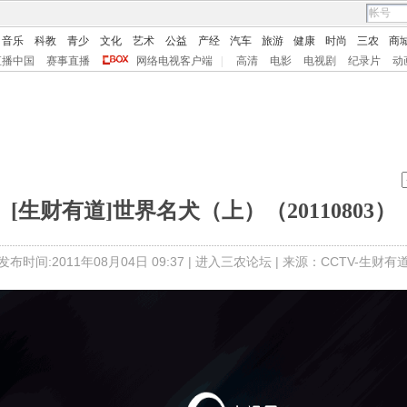
音乐
科教
青少
文化
艺术
公益
产经
汽车
旅游
健康
时尚
三农
商
直播中国
赛事直播
网络电视客户端
|
高清
电影
电视剧
纪录片
动
[生财有道]世界名犬（上）（20110803）
发布时间:2011年08月04日 09:37 |
进入三农论坛
| 来源：CCTV-生财有