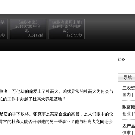
小蜗
《生财有道》
[生财有道周末版]
20110730 甲鱼
特种野兔 特别财
池...
富(...
6秒
31分12秒
12分55秒
锘�
导航
三农资
佼者，可他却偏偏爱上了杜高犬。凶猛异常的杜高犬为何会与
国内
|
忙的工作中办起了杜高犬养殖基地？
致富殿
创业
|
是它的手下败将。张克宇是某家企业的高管，是人们眼中的佼
异常的杜高犬能否开创他的另一番事业？他与杜高犬之间还会
农产品
供求
|