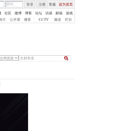
登录
注册
客服
设为首页
城
社区
微博
博客
论坛
访谈
邮箱
游戏
画片
公开课
播客
|
CCTV
频道
栏目
道