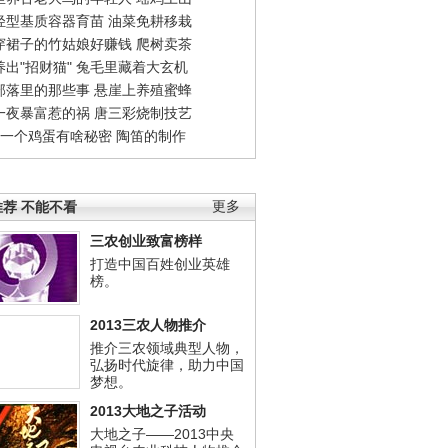
轻型基质容器育苗
油菜免耕移栽
穿裙子的竹姑娘好赚钱
爬树卖茶
出"招财猫"
兔毛里藏着大玄机
部落里的那些事
悬崖上养殖蜜蜂
一夜暴富惹的祸
唐三彩烧制技艺
钱一个鸡蛋有啥秘密
陶笛的制作
荐 不能不看
更多
三农创业致富榜样
打造中国百姓创业英雄
榜。
2013三农人物推介
推介三农领域典型人物，
弘扬时代旋律，助力中国
梦想。
2013大地之子活动
大地之子——2013中央