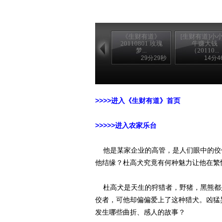
《生财有道》
[生财有道]小
20110801 玫瑰
牛赚大钱
梦...
（20110...
29分29秒
14分4
>>>>进入《生财有道》首页
>>>>>进入农家乐台
他是某家企业的高管，是人们眼中的佼
他结缘？杜高犬究竟有何种魅力让他在繁
杜高犬是天生的狩猎者，野猪，黑熊都
佼者，可他却偏偏爱上了这种猎犬。凶猛
发生哪些曲折、感人的故事？