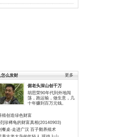
人怎么发财
更多
倔老头深山创千万
胡思荣90年代到外地闯
荡，跑运输，做生意，几
十年赚到百万元钱。
养殖创造绿色财富
经]珍稀龟的财富真相(20140903)
到餐桌-走进广汉
百子鹅养殖术
里养古老大鸟的年轻人
瑶鸡上山