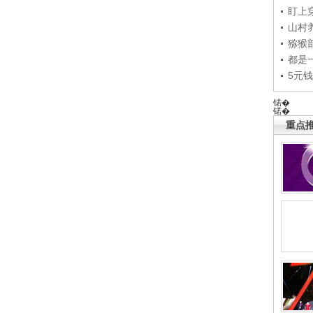
盯上
山村养
猕猴
都是
5元
锘�
锘�
重点推