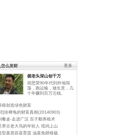
人怎么发财
更多
倔老头深山创千万
胡思荣90年代到外地闯
荡，跑运输，做生意，几
十年赚到百万元钱。
养殖创造绿色财富
经]珍稀龟的财富真相(20140903)
到餐桌-走进广汉
百子鹅养殖术
里养古老大鸟的年轻人
瑶鸡上山
轻型基质容器育苗
油菜免耕移栽