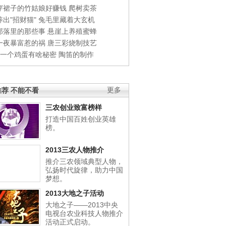
穿裙子的竹姑娘好赚钱
爬树卖茶
出"招财猫"
兔毛里藏着大玄机
部落里的那些事
悬崖上养殖蜜蜂
一夜暴富惹的祸
唐三彩烧制技艺
钱一个鸡蛋有啥秘密
陶笛的制作
荐 不能不看
更多
三农创业致富榜样
打造中国百姓创业英雄
榜。
2013三农人物推介
推介三农领域典型人物，
弘扬时代旋律，助力中国
梦想。
2013大地之子活动
大地之子——2013中央
电视台农业科技人物推介
活动正式启动。