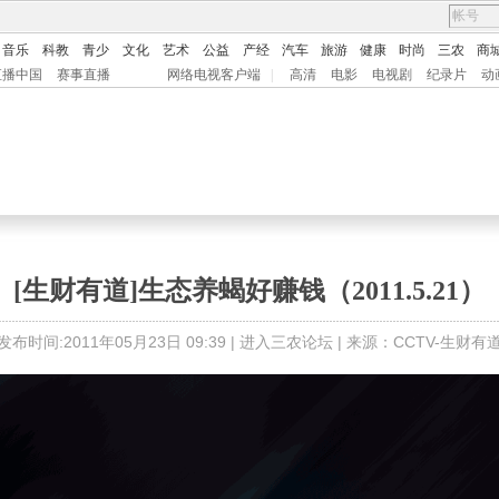
音乐
科教
青少
文化
艺术
公益
产经
汽车
旅游
健康
时尚
三农
商
直播中国
赛事直播
网络电视客户端
|
高清
电影
电视剧
纪录片
动
[生财有道]生态养蝎好赚钱（2011.5.21）
发布时间:2011年05月23日 09:39 |
进入三农论坛
| 来源：CCTV-生财有