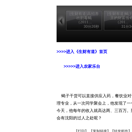
[生财有道]高招养
[生财有道]蝎
出剧毒蝎
王的财富传
（2011....
（201...
30分26秒
31分3
>>>>进入《生财有道》首页
>>>>>进入农家乐台
蝎子干货可以直接供应入药，餐饮业对于
理专业，从一次同学聚会上，他发现了一
今天，他每年的收入就高达两、三百万。
会有沈阳的过人之处呢？
【
打印
】 【
复制链接
】【
转发邮件
】