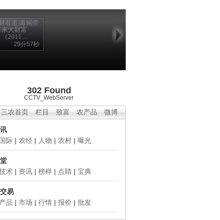
生财有道]毒蝎带
来大财富
（2011....
29分57秒
302 Found
CCTV_WebServer
三农首页
栏目
致富
农产品
微博
讯
国际
|
农经
|
人物
|
农村
|
曝光
堂
技术
|
资讯
|
榜样
|
点睛
|
宝典
交易
产品
|
市场
|
行情
|
报价
|
批发