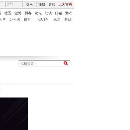
登录
注册
客服
设为首页
城
社区
微博
博客
论坛
访谈
邮箱
游戏
画片
公开课
播客
|
CCTV
频道
栏目
道