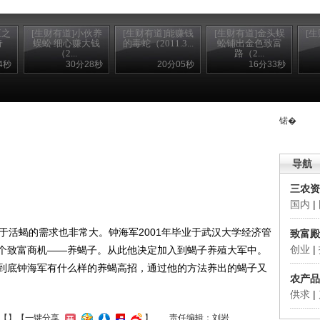
王之
[生财有道]小伙养
[生财有道]能赚钱
[生财有道]金头蜈
[
奇
蜈蚣 细心赚大钱
的毒蛇（2011.3...
蚣铺出金色致富
（2...
路（2...
4秒
30分28秒
20分05秒
16分33秒
锘�
导航
三农资
国内
|
活蝎的需求也非常大。钟海军2001年毕业于武汉大学经济管
致富殿
创业
|
个致富商机——养蝎子。从此他决定加入到蝎子养殖大军中。
到底钟海军有什么样的养蝎高招，通过他的方法养出的蝎子又
农产品
供求
|
【
】
【一键分享
】
责任编辑：刘岩