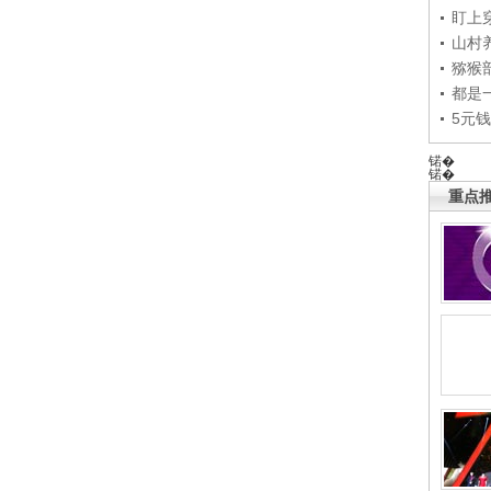
盯上
山村养
猕猴
都是
5元
锘�
锘�
重点推