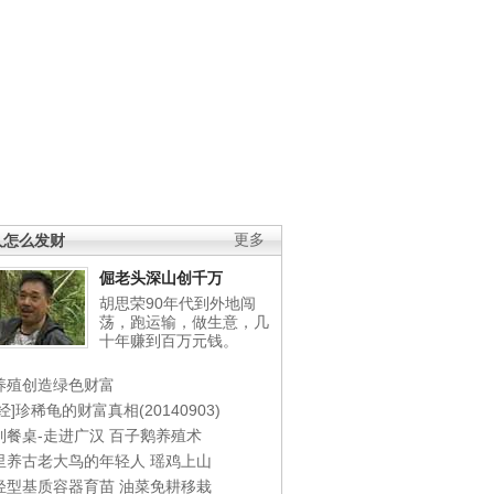
人怎么发财
更多
倔老头深山创千万
胡思荣90年代到外地闯
荡，跑运输，做生意，几
十年赚到百万元钱。
养殖创造绿色财富
经]珍稀龟的财富真相(20140903)
到餐桌-走进广汉
百子鹅养殖术
里养古老大鸟的年轻人
瑶鸡上山
轻型基质容器育苗
油菜免耕移栽