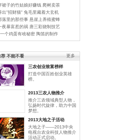
穿裙子的竹姑娘好赚钱
爬树卖茶
出"招财猫"
兔毛里藏着大玄机
部落里的那些事
悬崖上养殖蜜蜂
一夜暴富惹的祸
唐三彩烧制技艺
钱一个鸡蛋有啥秘密
陶笛的制作
荐 不能不看
更多
三农创业致富榜样
打造中国百姓创业英雄
榜。
2013三农人物推介
推介三农领域典型人物，
弘扬时代旋律，助力中国
梦想。
2013大地之子活动
大地之子——2013中央
电视台农业科技人物推介
活动正式启动。