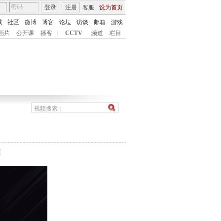
登录
注册
客服
设为首页
城
社区
微博
博客
论坛
访谈
邮箱
游戏
画片
公开课
播客
|
CCTV
频道
栏目
道