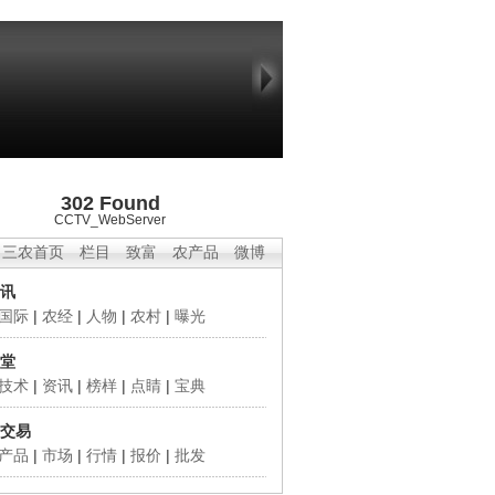
302 Found
CCTV_WebServer
三农首页
栏目
致富
农产品
微博
讯
国际
|
农经
|
人物
|
农村
|
曝光
堂
技术
|
资讯
|
榜样
|
点睛
|
宝典
交易
产品
|
市场
|
行情
|
报价
|
批发