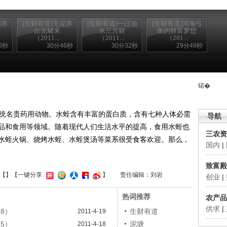
招养
[生财有道]无泥养
[生财有道]一汪池
[生财有道]洱海弓
出泥鳅来
水三方财
鱼的财富梦想
（2011....
（2011....
（201...
6秒
30分46秒
30分32秒
29分49秒
锘�
统名贵药用动物。水蛭含有丰富的蛋白质，含有七种人体必需
导航
品和食用等领域。随着现代人们生活水平的提高，食用水蛭也
三农资
水蛭火锅、烧烤水蛭、水蛭煲汤等菜系很受食客欢迎。那么，
国内
|
致富殿
【
】
【一键分享
】
责任编辑：刘岩
创业
|
热词推荐
农产品
供求
|
18）
生财有道
2011-4-19
15）
泥塘
2011-4-18