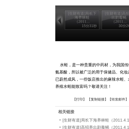
[生财有道]局长下
[生财有道]高
海养林蛙
出剧毒蝎
（2011....
（2011....
15分31秒
30分2
水蛭，是一种贵重的中药材，为我国传
氨基酸，所以被广泛的用于保健品、化妆
已蔚然成风，一些饭店推出的麻辣水蛭、
养殖水蛭能致富吗？敬请关注！
【
打印
】 【
复制链接
】【
转发邮件
】
相关链接
[生财有道]局长下海养林蛙（2011.4.
[生财有道]高招养出剧毒蝎（2011.4.