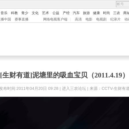
音乐
科教
青少
文化
艺术
公益
产经
汽车
旅游
健康
时尚
三农
商
直播中国
赛事直播
网络电视客户端
|
高清
电影
电视剧
纪录片
动
[生财有道]泥塘里的吸血宝贝（2011.4.19）
发布时间:2011年04月20日 09:28 |
进入三农论坛
| 来源：CCTV-生财有