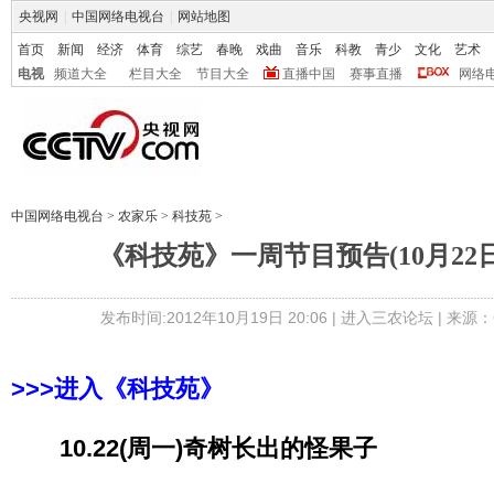
央视网
|
中国网络电视台
|
网站地图
首页
新闻
经济
体育
综艺
春晚
戏曲
音乐
科教
青少
文化
艺术
电视
频道大全
栏目大全
节目大全
直播中国
赛事直播
网络
中国网络电视台
>
农家乐
>
科技苑
>
《科技苑》一周节目预告(10月22日-
发布时间:2012年10月19日 20:06 |
进入三农论坛
| 来源：
>>>进入《科技苑》
10.22(周一)奇树长出的怪果子