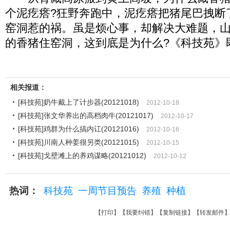
个泥疙瘩?狂野奔跑中，泥疙瘩把猪尾巴拽断
窑洞惹的祸。虽是烦心事，却解决大难题，
的香猪住窑洞，这到底是为什么?《科技苑》
相关报道：
[科技苑]奶牛戴上了计步器(20121018)
2012-10-18
[科技苑]张文华养出的高档肉牛(20121017)
2012-10-17
[科技苑]鸡群为什么搞内讧(20121016)
2012-10-16
[科技苑]川南人种姜很另类(20121015)
2012-10-15
[科技苑]戈壁滩上的养鸡谋略(20121012)
2012-10-12
热词：
科技苑
一周节目预告
养殖
种植
【
打印
】【
我要纠错
】【
复制链接
】【
转发邮件