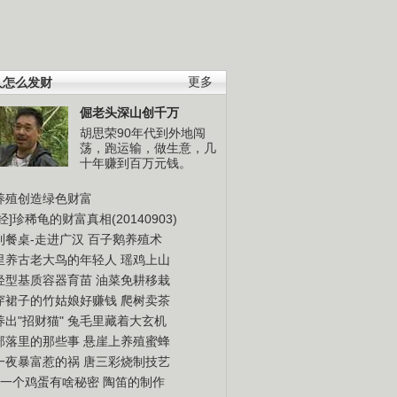
人怎么发财
更多
倔老头深山创千万
胡思荣90年代到外地闯
荡，跑运输，做生意，几
十年赚到百万元钱。
养殖创造绿色财富
经]珍稀龟的财富真相(20140903)
到餐桌-走进广汉
百子鹅养殖术
里养古老大鸟的年轻人
瑶鸡上山
轻型基质容器育苗
油菜免耕移栽
穿裙子的竹姑娘好赚钱
爬树卖茶
出"招财猫"
兔毛里藏着大玄机
部落里的那些事
悬崖上养殖蜜蜂
一夜暴富惹的祸
唐三彩烧制技艺
钱一个鸡蛋有啥秘密
陶笛的制作