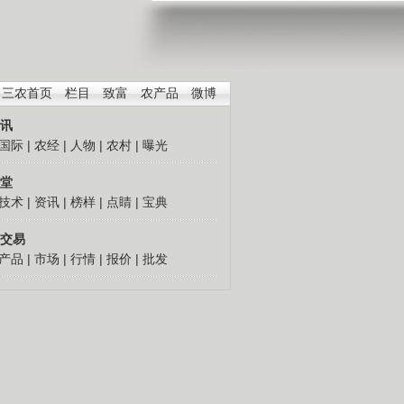
三农首页
栏目
致富
农产品
微博
讯
国际
|
农经
|
人物
|
农村
|
曝光
堂
技术
|
资讯
|
榜样
|
点睛
|
宝典
交易
产品
|
市场
|
行情
|
报价
|
批发