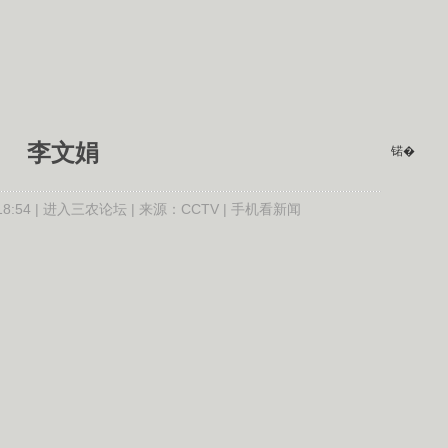
李文娟
锘�
:54 |
进入三农论坛
| 来源：CCTV |
手机看新闻