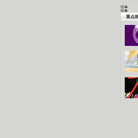
锘�
锘�
重点推