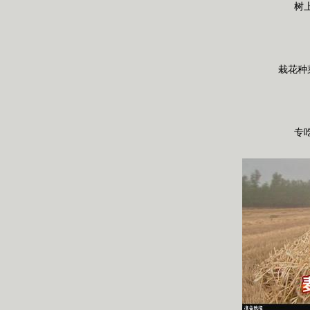
树上
栽花种菜
专吃