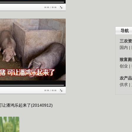
导航
三农资
国内
|
致富殿
创业
|
农产品
供求
|
让潘鸿乐起来了(20140912)