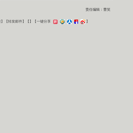
责任编辑：曹笑
接
】【
转发邮件
】【
】
【一键分享
】