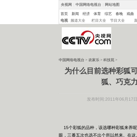
央视网
|
中国网络电视台
|
网站地图
首页
新闻
经济
体育
综艺
春晚
戏曲
电视
频道大全
栏目大全
节目大全
中国网络电视台
>
农家乐
>
科技苑
>
为什么目前选种彩狐
狐、巧克
发布时间:2011年06月17日 1
15个彩狐的品种，该选哪种彩狐来养呢
眼，三番五次也选不出个所以然来。在这