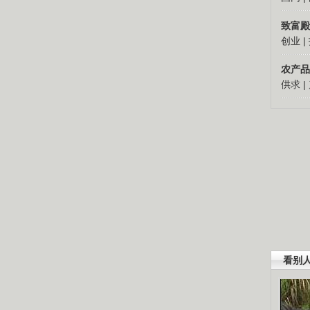
致富殿
创业
|
农产品
供求
|
看别