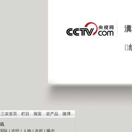
瀵

三农首页
栏目
致富
农产品
微博
讯
国际
|
农经
|
人物
|
农村
|
曝光