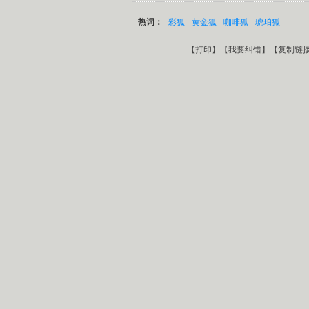
热词：
彩狐
黄金狐
咖啡狐
琥珀狐
【
打印
】【
我要纠错
】【
复制链