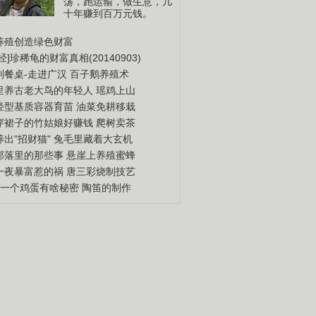
荡，跑运输，做生意，几
十年赚到百万元钱。
养殖创造绿色财富
经]珍稀龟的财富真相(20140903)
到餐桌-走进广汉
百子鹅养殖术
里养古老大鸟的年轻人
瑶鸡上山
轻型基质容器育苗
油菜免耕移栽
穿裙子的竹姑娘好赚钱
爬树卖茶
出"招财猫"
兔毛里藏着大玄机
部落里的那些事
悬崖上养殖蜜蜂
一夜暴富惹的祸
唐三彩烧制技艺
钱一个鸡蛋有啥秘密
陶笛的制作
荐 不能不看
更多
三农创业致富榜样
打造中国百姓创业英雄
榜。