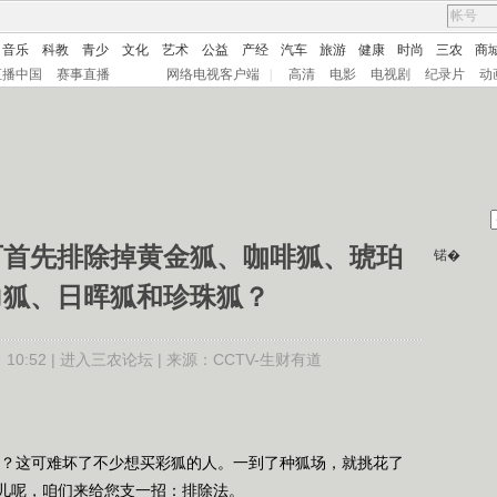
音乐
科教
青少
文化
艺术
公益
产经
汽车
旅游
健康
时尚
三农
商
直播中国
赛事直播
网络电视客户端
|
高清
电影
电视剧
纪录片
动
可首先排除掉黄金狐、咖啡狐、琥珀
锘�
力狐、日晖狐和珍珠狐？
0:52 |
进入三农论坛
| 来源：CCTV-生财有道
？这可难坏了不少想买彩狐的人。一到了种狐场，就挑花了
儿呢，咱们来给您支一招：排除法。