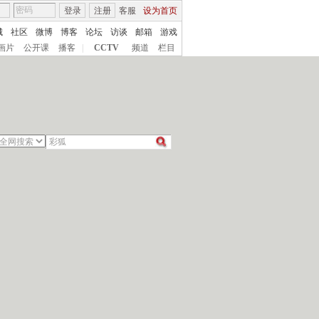
登录
注册
客服
设为首页
城
社区
微博
博客
论坛
访谈
邮箱
游戏
画片
公开课
播客
|
CCTV
频道
栏目