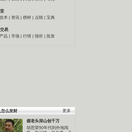
堂
技术
|
资讯
|
榜样
|
点睛
|
宝典
交易
产品
|
市场
|
行情
|
报价
|
批发
人怎么发财
更多
倔老头深山创千万
胡思荣90年代到外地闯