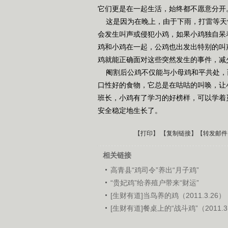
它们更是在一起生活，始终都不愿意分开
这是因为在晚上，由于下雨，打雷等天
会发生叫声或侵犯小鸡，如果小鸡独自呆
鸡和小鸡在一起，公鸡也出发出特别的叫
鸡就能正确面对这些突然发生的事件，减
阉割后公鸡不仅能与小母鸡和平共处，
口性好的食物，它总是在咕咕的叫唤，让
班长，小鸡有了学习的好榜样，可以学着
安全稳定地生长了。
【
打印
】 【
复制链接
】【
转发邮件
相关链接
高青县“鸡司令”养出“月子鸡”
“贵妃鸡”给养殖户带来“财运”
[生财有道]当鸟养的鸡（2011.3.26）
[生财有道]餐桌上的“战斗鸡”（2011.3