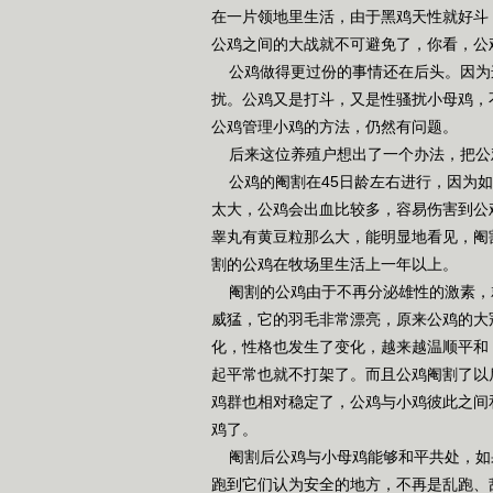
在一片领地里生活，由于黑鸡天性就好斗
公鸡之间的大战就不可避免了，你看，公
公鸡做得更过份的事情还在后头。因为
扰。公鸡又是打斗，又是性骚扰小母鸡，
公鸡管理小鸡的方法，仍然有问题。
后来这位养殖户想出了一个办法，把公
公鸡的阉割在45日龄左右进行，因为如
太大，公鸡会出血比较多，容易伤害到公
睾丸有黄豆粒那么大，能明显地看见，阉
割的公鸡在牧场里生活上一年以上。
阉割的公鸡由于不再分泌雄性的激素，
威猛，它的羽毛非常漂亮，原来公鸡的大
化，性格也发生了变化，越来越温顺平和
起平常也就不打架了。而且公鸡阉割了以
鸡群也相对稳定了，公鸡与小鸡彼此之间
鸡了。
阉割后公鸡与小母鸡能够和平共处，如果
跑到它们认为安全的地方，不再是乱跑、