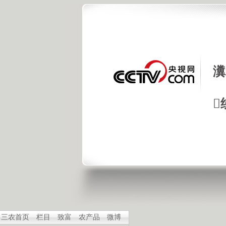
瀵

三农首页
栏目
致富
农产品
微博