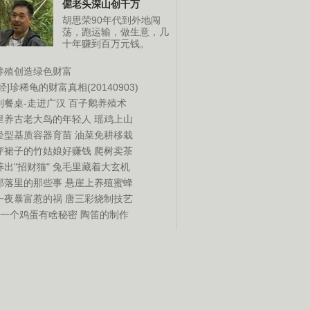
倔老头深山创千万
胡思荣90年代到外地闯
荡，跑运输，做生意，几
十年赚到百万元钱。
养殖创造绿色财富
经]珍稀龟的财富真相(20140903)
到餐桌-走进广汉
百子鹅养殖术
里养古老大鸟的年轻人
瑶鸡上山
轻型基质容器育苗
油菜免耕移栽
穿裙子的竹姑娘好赚钱
爬树卖茶
出"招财猫"
兔毛里藏着大玄机
部落里的那些事
悬崖上养殖蜜蜂
一夜暴富惹的祸
唐三彩烧制技艺
钱一个鸡蛋有啥秘密
陶笛的制作
荐 不能不看
更多
三农创业致富榜样
打造中国百姓创业英雄