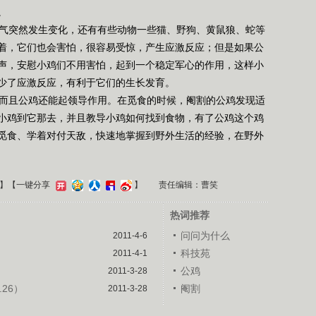
。
气突然发生变化，还有有些动物一些猫、野狗、黄鼠狼、蛇等
着，它们也会害怕，很容易受惊，产生应激反应；但是如果公
声，安慰小鸡们不用害怕，起到一个稳定军心的作用，这样小
少了应激反应，有利于它们的生长发育。
而且公鸡还能起领导作用。在觅食的时候，阉割的公鸡发现适
小鸡到它那去，并且教导小鸡如何找到食物，有了公鸡这个鸡
觅食、学着对付天敌，快速地掌握到野外生活的经验，在野外
】
【一键分享
】
责任编辑：曹笑
热词推荐
问问为什么
2011-4-6
科技苑
2011-4-1
公鸡
2011-3-28
.26）
阉割
2011-3-28