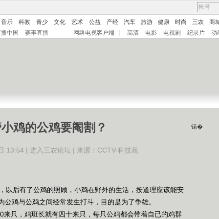
音乐
科教
青少
文化
艺术
公益
产经
汽车
旅游
健康
时尚
三农
商
直播中国
赛事直播
网络电视客户端
|
高清
电影
电视剧
纪录片
动
管小鸡的公鸡要阉割？
锘�
13:54 |
进入三农论坛
| 来源：CCTV-科技苑
，以后有了公鸡的照顾，小鸡在野外的生活，按道理应该能安
为公鸡与公鸡之间经常发生打斗，目的是为了争雄。
0来只，鸡班长就有四十来只，每只公鸡都会带着自已的鸡群