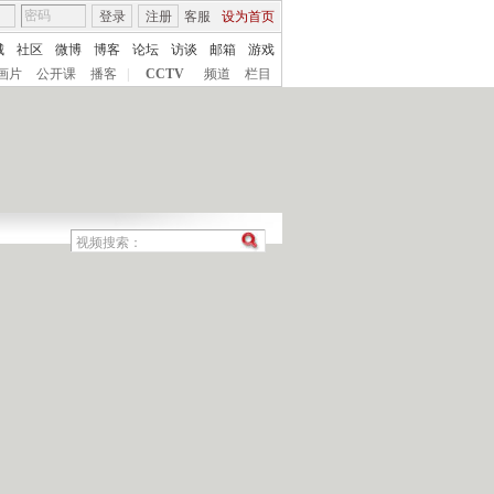
登录
注册
客服
设为首页
城
社区
微博
博客
论坛
访谈
邮箱
游戏
画片
公开课
播客
|
CCTV
频道
栏目