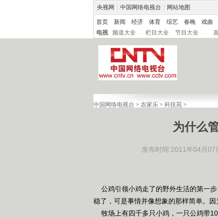
央视网
|
中国网络电视台
|
网站地图
首页
新闻
经济
体育
综艺
春晚
戏曲
电视
频道大全
栏目大全
节目大全
中国网络电视台
>
农家乐
>
科技苑
>
为什么
发布时间:2011年04月07日 
公鸡引领小鸡走了的野外生活的第一步
稳了，可是事情并像想象的那样简单。因
牧场上有四千多只小鸡，一只公鸡带10