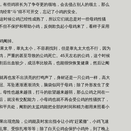
，有些鸡班长为了争夺更的领地，会去侵占别人的领土，那么
鸡经常“斗”得不可开交，忘记了小鸡的安全。
这时候公鸡已经性成熟了，所以它们就总是对一些母鸡性骚
不但不保护和帮助小鸡，反倒欺负起小母鸡来了，看样子采用
鸡阉掉。
果太早，睾丸太小，不容易找到，但是睾丸太大也不行，因为
鸡，严重的甚至导致的公鸡死亡。45天左右的公鸡，这个时候
割后出血较少，成活率比较高，也能很快恢复健康，然后让阉
就再也发不出洪亮的打鸣声了，身材还是一只公鸡一样，高大
冠、耳坠逐渐逐渐消失，脑袋似同于母鸡；除了外形发生了变
，母性也越来越强，打斗的欲望越来越弱，那么公鸡之间在一
后，就没有交配能力，小母鸡也就不再会受公鸡的性骚扰了，
和平共处，阉割的太监鸡能把全部的时间和精力都用来照看小
出现危险，公鸡能及时发出指令让小鸡“赶紧撤”，小鸡飞速
乱窜、受惊扎堆等等；除了白天公鸡会保护小鸡外，到了晚上