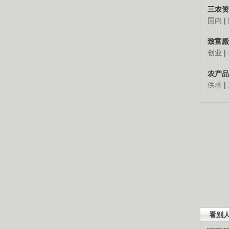
三农资
国内
|
致富殿
创业
|
农产品
供求
|
看别