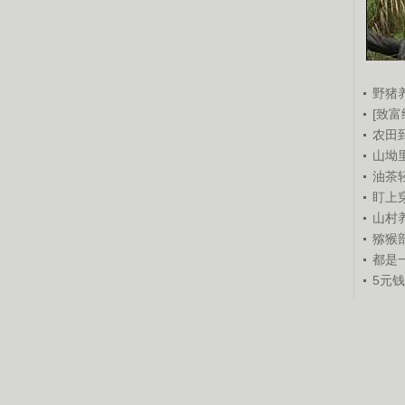
野猪
[致富
农田
山坳
油茶
盯上
山村养
猕猴
都是
5元
锘�
锘�
重点推