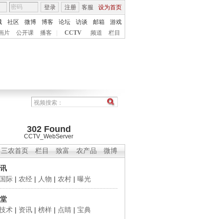
登录
注册
客服
设为首页
城
社区
微博
博客
论坛
访谈
邮箱
游戏
画片
公开课
播客
|
CCTV
频道
栏目
302 Found
CCTV_WebServer
三农首页
栏目
致富
农产品
微博
讯
国际
|
农经
|
人物
|
农村
|
曝光
堂
技术
|
资讯
|
榜样
|
点睛
|
宝典