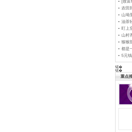
[致富
农田
山坳
油茶
盯上
山村养
猕猴
都是
5元
锘�
锘�
重点推