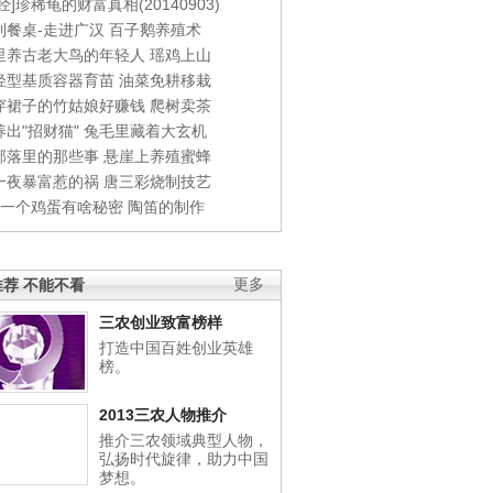
经]珍稀龟的财富真相(20140903)
到餐桌-走进广汉
百子鹅养殖术
里养古老大鸟的年轻人
瑶鸡上山
轻型基质容器育苗
油菜免耕移栽
穿裙子的竹姑娘好赚钱
爬树卖茶
出"招财猫"
兔毛里藏着大玄机
部落里的那些事
悬崖上养殖蜜蜂
一夜暴富惹的祸
唐三彩烧制技艺
钱一个鸡蛋有啥秘密
陶笛的制作
荐 不能不看
更多
三农创业致富榜样
打造中国百姓创业英雄
榜。
2013三农人物推介
推介三农领域典型人物，
弘扬时代旋律，助力中国
梦想。