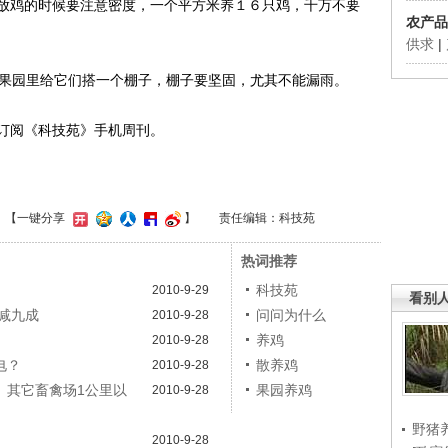
放鸡的时候要注意密度，一个平方米养１６只鸡，千万不要
农产品
供求
|
果园里给它们搭一个棚子，棚子要坚固，尤其不能漏雨。
5订阅《科技苑》手机周刊。
】
【一键分享
】
责任编辑：科技苑
热词推荐
科技苑
2010-9-29
看别
减九成
问问为什么
2010-9-28
养鸡
2010-9-28
电？
散养鸡
2010-9-28
、其它畜禽场1公里以
果园养鸡
2010-9-28
野猪
2010-9-28