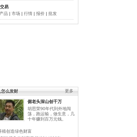
交易
产品
|
市场
|
行情
|
报价
|
批发
人怎么发财
更多
倔老头深山创千万
胡思荣90年代到外地闯
荡，跑运输，做生意，几
十年赚到百万元钱。
养殖创造绿色财富