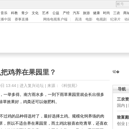
音乐
科教
青少
文化
艺术
公益
产经
汽车
旅游
健康
时尚
三农
商
直播中国
赛事直播
网络电视客户端
|
高清
电影
电视剧
纪录片
动
么把鸡养在果园里？
锘�
 13:44 |
进入复兴论坛
| 来源：
《科技苑》
导航
，一举多得。南方雨水多，一到下雨草果园里就会长出很多
三农资
除草效果好，鸡粪还可以做肥料。
国内
|
不过鸡的品种得选对了，最好选择土鸡。规模化饲养场的肉
致富殿
草，所以不适合养在果园里，而土鸡比较喜欢吃青草，还喜欢
创业
|