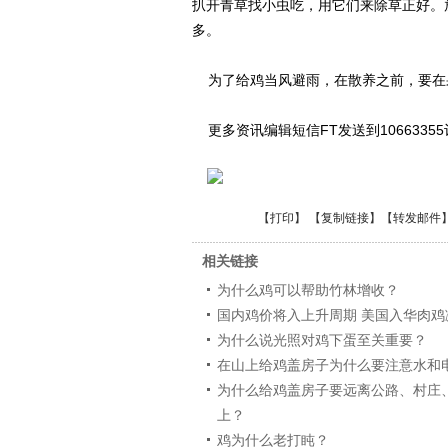
扒开青草找小虫吃，用它们来除草正好。
多。
为了给鸡当风避雨，在散养之前，要在
更多资讯编辑短信FT发送到1066335
【
打印
】 【
复制链接
】【
转发邮件
相关链接
为什么鸡可以帮助竹林增收？
国内鸡价将入上升周期 美国入华肉鸡
为什么说光照对鸡下蛋至关重要？
在山上给鸡盖房子为什么要注意水和
为什么给鸡盖房子要远离公路、村庄
上？
鸡为什么老打盹？