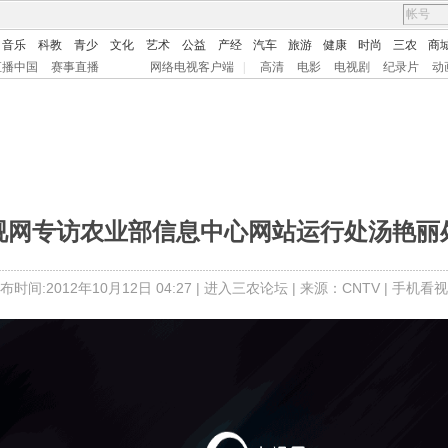
音乐
科教
青少
文化
艺术
公益
产经
汽车
旅游
健康
时尚
三农
商
直播中国
赛事直播
网络电视客户端
|
高清
电影
电视剧
纪录片
动
视网专访农业部信息中心网站运行处汤艳丽
布时间:2012年10月12日 04:27 |
进入三农论坛
| 来源：CNTV |
手机看视