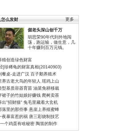
人怎么发财
更多
倔老头深山创千万
胡思荣90年代到外地闯
荡，跑运输，做生意，几
十年赚到百万元钱。
养殖创造绿色财富
经]珍稀龟的财富真相(20140903)
到餐桌-走进广汉
百子鹅养殖术
里养古老大鸟的年轻人
瑶鸡上山
轻型基质容器育苗
油菜免耕移栽
穿裙子的竹姑娘好赚钱
爬树卖茶
出"招财猫"
兔毛里藏着大玄机
部落里的那些事
悬崖上养殖蜜蜂
一夜暴富惹的祸
唐三彩烧制技艺
钱一个鸡蛋有啥秘密
陶笛的制作