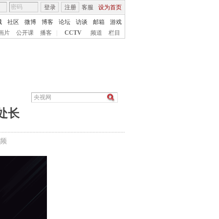
登录
注册
客服
设为首页
城
社区
微博
博客
论坛
访谈
邮箱
游戏
画片
公开课
播客
|
CCTV
频道
栏目
处长
频