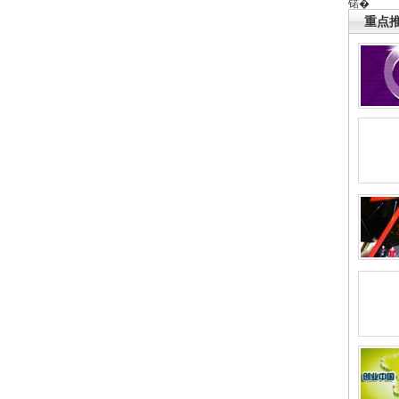
锘�
重点推