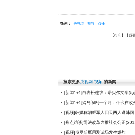
热词：
央视网
视频
点播
【
打印
】【
我
搜索更多
央视网
视频
的新闻
[新闻1+1]白岩松连线：诺贝尔文学奖获得
[新闻1+1]购岛闹剧一个月：什么在改变？(
[视频]韩媒称朝鲜军人四天两人逃韩国
[焦点访谈]司法改革力推社会公正(2012
[视频]俄罗斯军用测试场发生爆炸