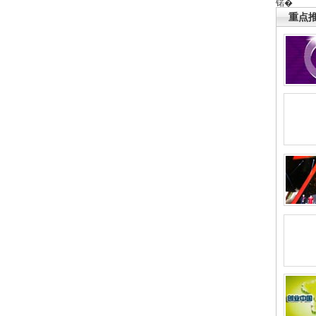
锘�
重点推