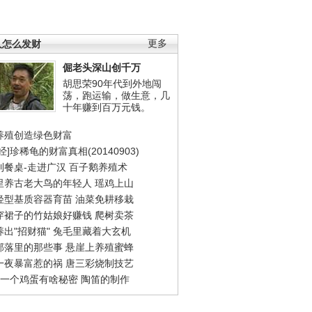
人怎么发财
更多
倔老头深山创千万
胡思荣90年代到外地闯
荡，跑运输，做生意，几
十年赚到百万元钱。
养殖创造绿色财富
经]珍稀龟的财富真相(20140903)
到餐桌-走进广汉
百子鹅养殖术
里养古老大鸟的年轻人
瑶鸡上山
轻型基质容器育苗
油菜免耕移栽
穿裙子的竹姑娘好赚钱
爬树卖茶
出"招财猫"
兔毛里藏着大玄机
部落里的那些事
悬崖上养殖蜜蜂
一夜暴富惹的祸
唐三彩烧制技艺
钱一个鸡蛋有啥秘密
陶笛的制作