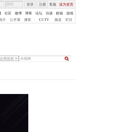
登录
注册
客服
设为首页
城
社区
微博
博客
论坛
访谈
邮箱
游戏
画片
公开课
播客
|
CCTV
频道
栏目