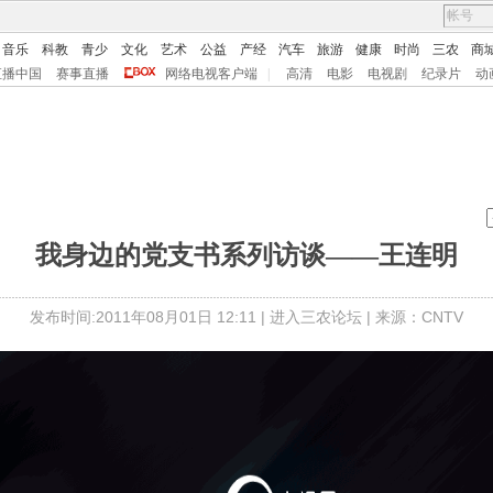
音乐
科教
青少
文化
艺术
公益
产经
汽车
旅游
健康
时尚
三农
商
直播中国
赛事直播
网络电视客户端
|
高清
电影
电视剧
纪录片
动
我身边的党支书系列访谈——王连明
发布时间:2011年08月01日 12:11 |
进入三农论坛
| 来源：CNTV