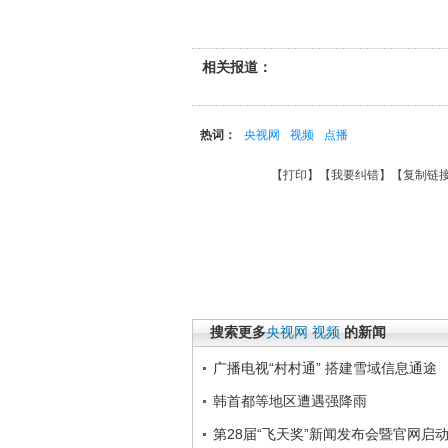
相关报道：
热词：
央视网
视频
点播
【
打印
】【
我要纠错
】【
复制链
搜索更多
央视网
视频
的新闻
广播电视“村村通” 搭建雪域信息通途
韩首都等地区遭遇强降雨
第28届“飞天奖”新闻发布会暨官网启