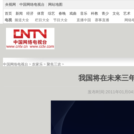
央视网
|
中国网络电视台
|
网站地图
首页
新闻
经济
体育
综艺
春晚
戏曲
音乐
科教
青少
文化
艺术
电视
频道大全
栏目大全
节目大全
直播中国
赛事直播
网络
中国网络电视台
>
农家乐
>
聚焦三农
>
我国将在未来三
发布时间:2011年01月04日 