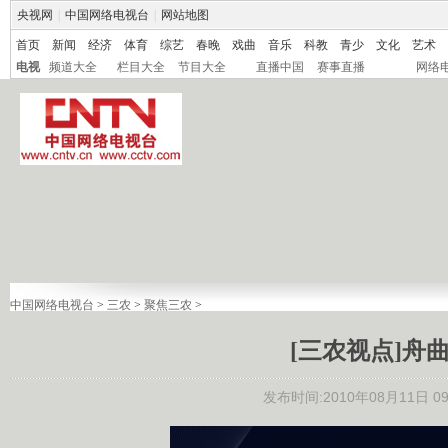
央视网
|
中国网络电视台
|
网站地图
首页
新闻
经济
体育
综艺
春晚
戏曲
音乐
科教
青少
文化
艺术
电视
频道大全
栏目大全
节目大全
直播中国
赛事直播
网络
中国网络电视台
>
三农
>
聚焦三农
>
[三农视点]舟
发布时间:2010年08月11日 09: