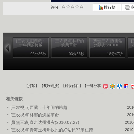
评分
排行榜
意
[三农视点]西藏：
[三农视点]林都的
[聚焦三农]直击达
十年间的跨越
烧柴革命
州洪灾(2010.0...
03分36秒
03分56秒
18分47秒
【
打印
】 【
复制链接
】【
转发邮件
】
【一键分享
相关链接
[三农视点]西藏：十年间的跨越
201
[三农视点]林都的烧柴革命
201
[聚焦三农]直击达州洪灾(2010.07.27)
2010
[三农视点]青海玉树州牧民的好站长??宋仁德
2010