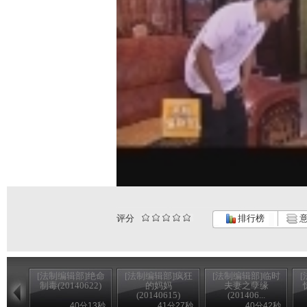
评分
排行榜
意
[法制编辑部]绝命
[法制编辑部]疯狂
[法制编辑部]临时
制毒(20140622)
的妈妈
夫妻之孽缘
(20140615)
(201406...
40分13秒
41分27秒
40分42秒