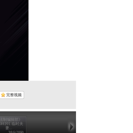
完整视频
法制编辑部》
131201 临时夫
妻...
38分28秒