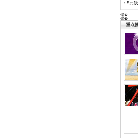
5元
锘�
锘�
重点推