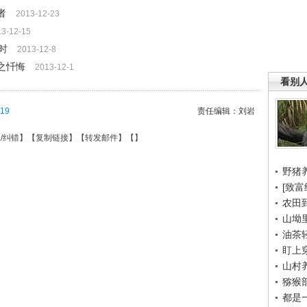
者
2013-12-23
13-12-15
小时
2013-12-8
妻之忏悔
2013-12-1
看别
19
责任编辑：刘岩
/纠错
】【
复制链接
】【
转发邮件
】【
】
野猪
[致富
农田
山坳
油茶
盯上
山村养
猕猴
都是