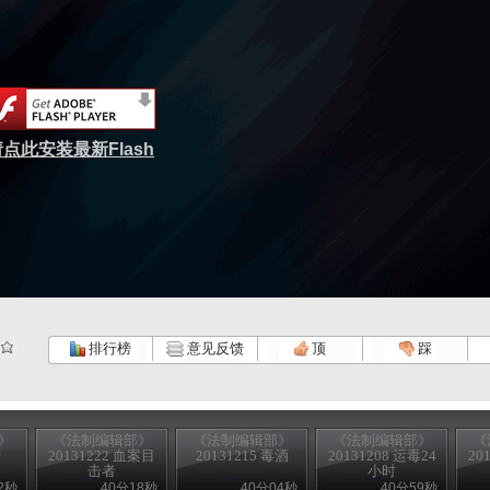
点此安装最新Flash
排行榜
意见反馈
顶
踩
》
《法制编辑部》
《法制编辑部》
《法制编辑部》
《
老
20131222 血案目
20131215 毒酒
20131208 运毒24
20
击者
小时
2秒
40分18秒
40分04秒
40分59秒