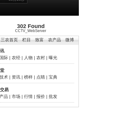
302 Found
CCTV_WebServer
三农首页
栏目
致富
农产品
微博
讯
国际
|
农经
|
人物
|
农村
|
曝光
堂
技术
|
资讯
|
榜样
|
点睛
|
宝典
交易
产品
|
市场
|
行情
|
报价
|
批发