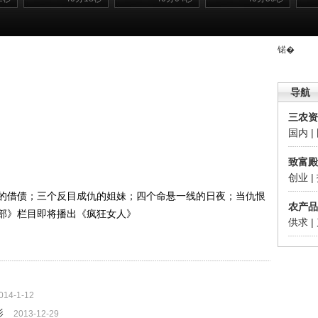
锘�
导航
三农资
国内
|
致富殿
创业
|
借债；三个反目成仇的姐妹；四个命悬一线的日夜；当仇恨
农产品
部》栏目即将播出《疯狂女人》
供求
|
014-1-12
影
2013-12-29