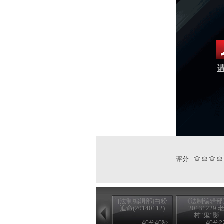
请
评分
[法制编辑部]白粉
《法制编辑部
追命(20140112)
20131229 
村“鬼”影
40分40秒
40分2