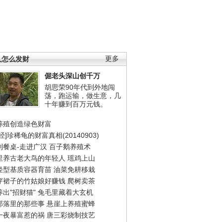
人怎么发财
更多
倔老头深山创千万
胡思荣90年代到外地闯
荡，跑运输，做生意，几
十年赚到百万元钱。
养殖创造绿色财富
经]珍稀龟的财富真相(20140903)
到餐桌-走进广汉
百子鹅养殖术
里养古老大鸟的年轻人
瑶鸡上山
轻型基质容器育苗
油菜免耕移栽
穿裙子的竹姑娘好赚钱
爬树卖茶
出"招财猫"
兔毛里藏着大玄机
部落里的那些事
悬崖上养殖蜜蜂
一夜暴富惹的祸
唐三彩烧制技艺