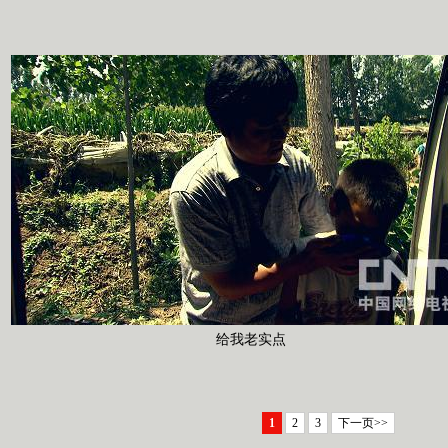
给我老实点
1
2
3
下一页>>