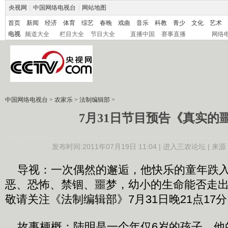
央视网
|
中国网络电视台
|
网站地图
首页
新闻
经济
体育
综艺
春晚
戏曲
音乐
科教
青少
文化
艺术
电视
频道大全
栏目大全
节目大全
直播中国
赛事直播
网络
中国网络电视台
>
农家乐
>
法制编辑部
>
7月31日节目预告《真实的
发布时间:2011年07月19日 11:04 |
进入三农论坛
| 来源
导视：一次偶然的邂逅，他快乐的童年跌入
恶、恐怖、禁锢、噩梦，幼小的生命能否走
敬请关注《法制编辑部》7月31日晚21点17
故事梗概：陆明是一个年仅6岁的孩子，他