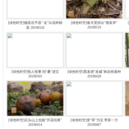
[绿色时空]骆驼在平原 “走”出花样财
[绿色时空]春天里拱出“致富笋”
20190519
富 20190526
[绿色时空]怪人怪事 招“桑”进宝
[绿色时空]黑老虎“发威”林农抢着种
20190505
20190428
[绿色时空]石头山上也能“开花结果”
[绿色时空]变“草”为宝 带富一方
20190414
20190407