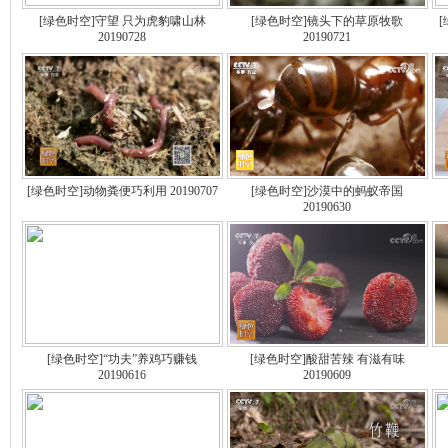
[绿色时空]守望 只为虎豹啸山林
[绿色时空]镜头下的草原牧歌
20190728
20190721
[绿色时空]动物粪便巧利用 20190707
[绿色时空]沙漠中的蚂蚁帝国
20190630
[绿色时空]“功夫”养鸡巧赚钱
[绿色时空]酸甜苦辣 有滋有味
20190616
20190609