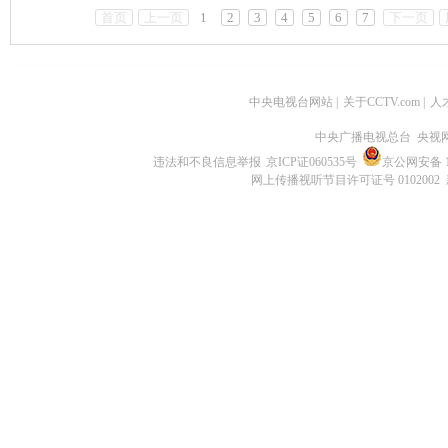
首页
上一页
1
2
3
4
5
6
7
下一页
中央电视台网站
|
关于CCTV.com
|
人
中央广播电视总台 央视
违法和不良信息举报
京ICP证060535号
京公网安备 11
网上传播视听节目许可证号 0102002