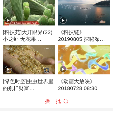
[科技苑]大开眼界(22)
《科技链》
小龙虾 无花果
20190805 探秘深海
20160815
渔场
[绿色时空]虫虫世界里
《动画大放映》
的别样财富
20180728 08:30
20160827
换一批