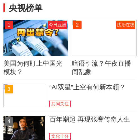
央视榜单
1
2
今日亚洲
法治在线
美国为何盯上中国光
暗语引流？午夜直播
模块？
间乱象
“AI双星”上空有何新本领？
3
共同关注
百年潮起 再现张謇传奇人生
4
文化十分