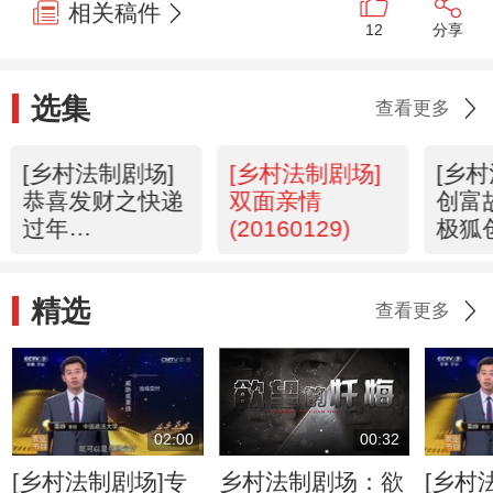
相关稿件
12
分享
选集
查看更多
[乡村法制剧场]
[乡村法制剧场]
[乡
恭喜发财之快递
双面亲情
创富
过年
(20160129)
极狐
(20160205)
(201
精选
查看更多
02:00
00:32
[乡村法制剧场]专
乡村法制剧场：欲
[乡村