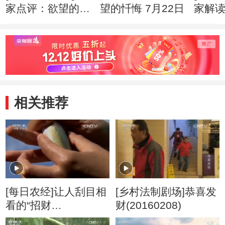
家点评：欲望的忏
望的忏悔 7月22日
家解
悔
相关推荐
[每日农经]让人刮目相
[乡村法制剧场]恭喜发
看的“招财
财(20160208)
鱼”(20160104)