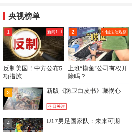
央视榜单
1
2
新闻1+1
中国法治观察
反制美国！中方公布5
上班“摸鱼”公司有权开
项措施
除吗？
新版《防卫白皮书》藏祸心
3
今日关注
U17男足国家队：未来可期
4