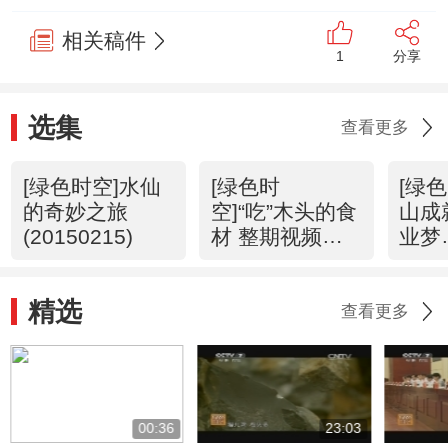
相关稿件
1
分享
选集
查看更多
[绿色时空]水仙
[绿色时
[绿
的奇妙之旅
空]“吃”木头的食
山成
(20150215)
材 整期视频
业梦
(20150208)
(201
精选
查看更多
00:36
23:03