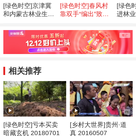
[绿色时空]京津冀
[绿色时空]春风村
[绿色
和内蒙古林业生态
靠双手“编出”致富
进林业
建设座谈会在京召
路(20140816)
(2014
开(20140824)
相关推荐
[绿色时空]亏本买卖
[乡村大世界]贵州·道
暗藏玄机 20180701
真 20160507