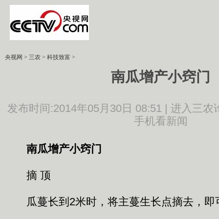
央视网
>
三农
>
科技致富
>
南瓜增产小窍门
发布时间:2014年05月30日 08:51 |
进入三农
手机看新闻
南瓜增产小窍门
摘 顶
瓜蔓长到2米时，将主蔓生长点摘去，即可