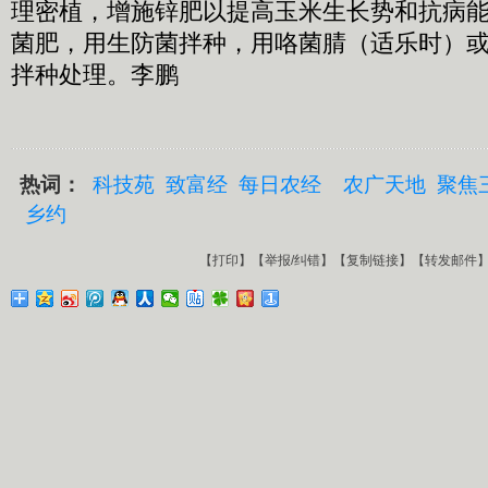
理密植，增施锌肥以提高玉米生长势和抗病
菌肥，用生防菌拌种，用咯菌腈（适乐时）
拌种处理。李鹏
热词：
科技苑
致富经
每日农经
农广天地
聚焦
乡约
【
打印
】【
举报/纠错
】【
复制链接
】【
转发邮件