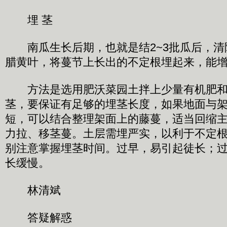
埋 茎
南瓜生长后期，也就是结2~3批瓜后，清
腊黄叶，将蔓节上长出的不定根埋起来，能增产
方法是选用肥沃菜园土拌上少量有机肥和速
茎，要保证有足够的埋茎长度，如果地面与
短，可以结合整理架面上的藤蔓，适当回缩
力拉、移茎蔓。土层需埋严实，以利于不定
别注意掌握埋茎时间。过早，易引起徒长；
长缓慢。
林清斌
答疑解惑