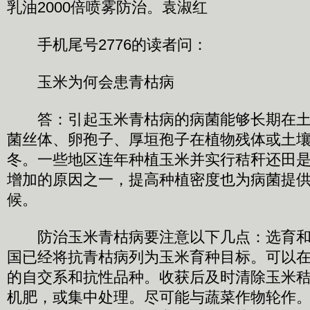
乳油2000倍喷雾防治。袁淑红
手机尾号2776的读者问：
玉米为何会患青枯病
答：引起玉米青枯病的病菌能够长期在土
菌丝体、卵孢子、厚垣孢子在植物残体或土
冬。一些地区连年种植玉米并实行秸秆还田
增加的原因之一，提高种植密度也为病菌提
候。
防治玉米青枯病要注意以下几点：选育和
国已经将抗青枯病列为玉米育种目标。可以
的自交系和抗性品种。收获后及时清除玉米
机肥，或集中处理。尽可能与蔬菜作物轮作