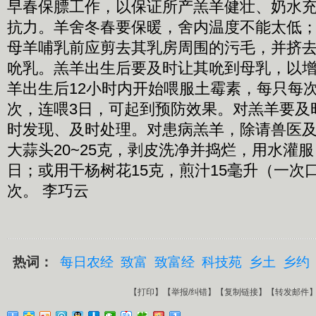
早春保膘工作，以保证所产羔羊健壮、奶水
抗力。羊舍冬春要保暖，舍内温度不能太低
母羊哺乳前应剪去其乳房周围的污毛，并挤
吮乳。羔羊出生后要及时让其吮到母乳，以
羊出生后12小时内开始喂服土霉素，每只每次0.
次，连喂3日，可起到预防效果。对羔羊要及
时发现、及时处理。对患病羔羊，除请兽医
大蒜头20~25克，剥皮洗净并捣烂，用水灌服
日；或用干杨树花15克，煎汁15毫升（一次口
次。 李巧云
热词：
每日农经
致富
致富经
科技苑
乡土
乡约
【
打印
】【
举报/纠错
】【
复制链接
】【
转发邮件