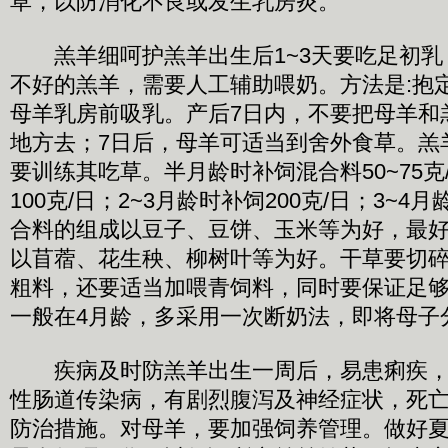
草，以防消化不良或发生乳房炎。
羔羊细呵护羔羊出生后1~3天要吃足初乳
不好的羔羊，需要人工辅助喂奶。方法是:抱
母羊乳房前吸乳。产后7日内，不要把母羊和
地方去；7日后，母羊可适当到舍外食草。羔羊
要训练其吃草。半月龄时补饲混合料50~75克
100克/日；2~3月龄时补饲200克/日；3~4月
合料的组成以豆子、豆饼、玉米等为好，最
以苜蓿、花生秧、柳树叶等为好。干草要切
粗料，还要适当加喂青饲料，同时要保证足
一般在4月龄，多采用一次断奶法，即将母子
疾病及时防羔羊出生一周后，易患痢疾，
性肠道传染病，有剧烈腹泻及神经症状，死
防治措施。对母羊，要加强饲养管理。做好