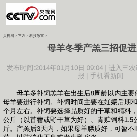
央视网
>
三农
>
科技致富
>
母羊冬季产羔三招促进
发布时间:2014年01月10日 09:04 |
进入三农
报 |
手机看新闻
母羊多补饲羔羊在出生后8周龄以内主要
母羊要进行补饲。补饲时间主要在妊娠后期
个月左右。补饲要选择品质好的干草和精料，每
公斤（以苜蓿或野干草为好）、青贮饲料1.5公
斤。产羔后3天内，如果母羊膘质好，可暂不