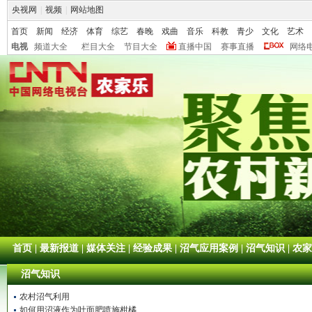
央视网
|
视频
|
网站地图
首页
新闻
经济
体育
综艺
春晚
戏曲
音乐
科教
青少
文化
艺术
电视
频道大全
栏目大全
节目大全
直播中国
赛事直播
网络
首页
|
最新报道
|
媒体关注
|
经验成果
|
沼气应用案例
|
沼气知识
|
农家
沼气知识
农村沼气利用
如何用沼液作为叶面肥喷施柑橘