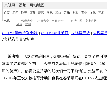
央视网
|
视频
|
网站地图
首页
新闻
经济
体育
综艺
春晚
戏曲
音乐
科教
青少
文化
艺术
电视
频道大全
栏目大全
节目大全
直播中国
赛事直播
频道
栏目
CCTV7新春特别奉献
|
CCTV7农业节目
|
央视网三农
|
央视网
7套精彩节目贺新春
编者按：
飞龙纳福辞旧岁，金蛇狂舞迎新春。又到了辞旧迎新
准备了好看精彩的节目！今年有为农民工兄弟特别准备的《201
民的笑声》。热爱公益活动的朋友们一定不能错过“公益三农”
《2012年三农人物推荐活动》也将在春节期间在CCTV7农业