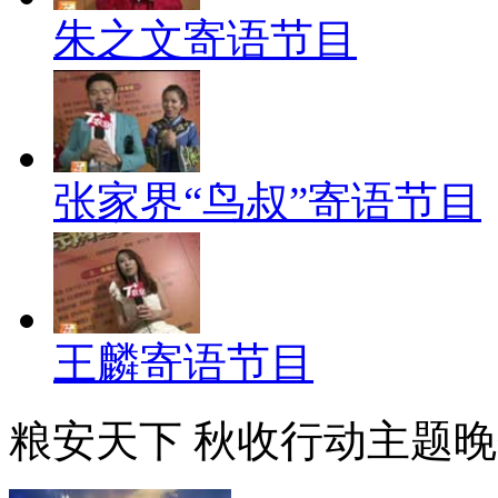
朱之文寄语节目
张家界“鸟叔”寄语节目
王麟寄语节目
粮安天下 秋收行动主题