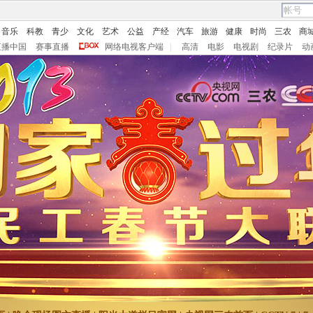
音乐
科教
青少
文化
艺术
公益
产经
汽车
旅游
健康
时尚
三农
商
直播中国
赛事直播
网络电视客户端
|
高清
电影
电视剧
纪录片
动