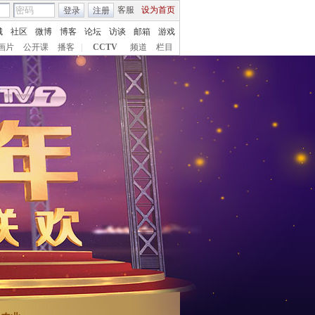
客服
设为首页
登录
注册
城
社区
微博
博客
论坛
访谈
邮箱
游戏
画片
公开课
播客
|
CCTV
频道
栏目