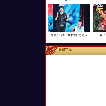
舞台》
魔术大师傅琰东带来新奇魔术
农民
微博互动