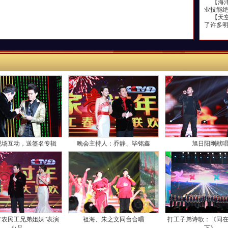
【海洋
业技能
【天空
了许多
现场互动，送签名专辑
晚会主持人：乔静、毕铭鑫
旭日阳刚献
“农民工兄弟姐妹”表演
祖海、朱之文同台合唱
打工子弟诗歌：《同