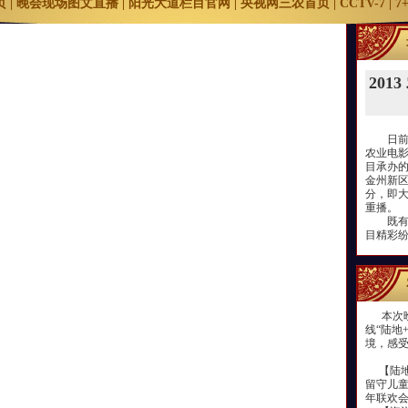
页
|
晚会现场图文直播
|
阳光大道栏目官网
|
央视网三农首页
|
CCTV-7
|
7
201
日前，
农业电影
目承办的
金州新区
分，即大
重播。
既有农
目精彩
本次晚
线“陆地
境，感受
【陆地
留守儿
年联欢