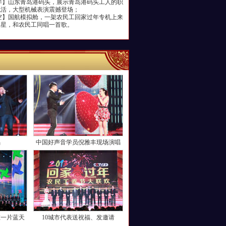
】山东青岛港码头，展示青岛港码头工人的职
绝活，大型机械表演震撼登场；
】国航模拟舱，一架农民工回家过年专机上来
明星，和农民工同唱一首歌。
更多
唱
中国好声音学员倪雅丰现场演唱
在一片蓝天
10城市代表送祝福、发邀请