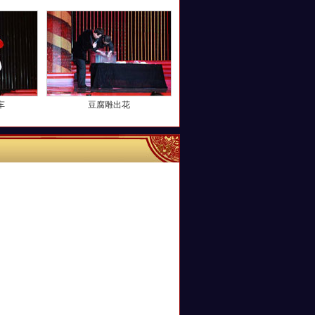
车
豆腐雕出花
更多