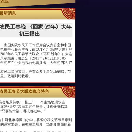
+农业
最新消息
3 农民工春晚 《回家·过年》大年
初三播出
由国务院农民工工作联席会议办公室和中国
电视中心联合主办，由CCTV-7《阳光大道》栏
2013年农民工春节大联欢《回家·过年》在大连
录制结束，晚会定于2013年2月12日18：05
年初三在中央电视台七套播出，大年初四23:17
民工参演节目，更有众多明星到场献唱，节
纷呈。敬请到时收看。
农民工春节大联欢晚会特色
更多
会场景转换“一拖三”，一个主场地现场连
+海洋+天空”农民工过年场景，让观众身临其
“只要能幸福，哪儿都过年。”
】河北承德孤山小学，将爱心和文艺节目带到
童的课堂里去，在教室里展开一场别开生面的新
会；