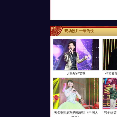
现场照片一睹为快
大歌星任贤齐
任贤齐
著名歌唱家殷秀梅献唱《中国大
郭冬临等