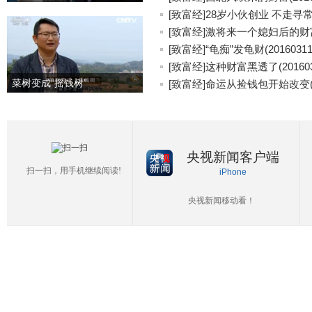
[致富经]28岁小伙创业 不走寻常路(
[致富经]激将来一个媳妇后的财富(2
[致富经]“龟痴”发龟财(20160311
[致富经]这种财富黑透了(201603
菜树变成“摇钱树”
[致富经]命运从捡钱包开始改变(20
央视新闻客户端
扫一扫，用手机继续阅读!
iPhone
央视新闻移动看！