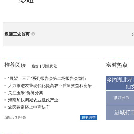
返回三农首页
推荐阅读
实时热点
粮价
|
调整优化
“展望十三五”系列报告会第二场报告会举行
乡约湖北孝
大力推进农业现代化提高农业质量效益和竞争..
仙
关注玉米“价补分离
浙江长兴
海南加快调减农业低效产业
农民致富搭上电商快车
进城打
编辑：刘登亮
我要纠错