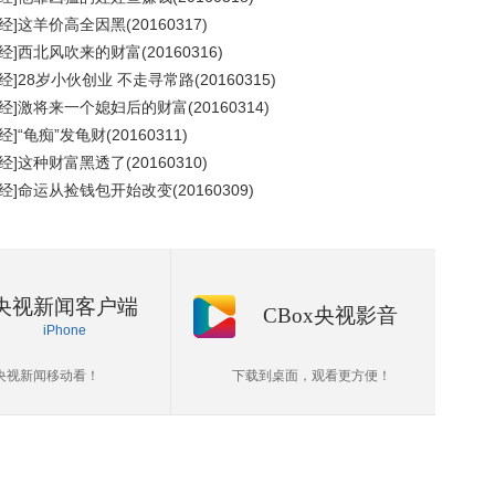
经]这羊价高全因黑(20160317)
经]西北风吹来的财富(20160316)
经]28岁小伙创业 不走寻常路(20160315)
经]激将来一个媳妇后的财富(20160314)
经]“龟痴”发龟财(20160311)
经]这种财富黑透了(20160310)
经]命运从捡钱包开始改变(20160309)
央视新闻客户端
CBox央视影音
iPhone
央视新闻移动看！
下载到桌面，观看更方便！