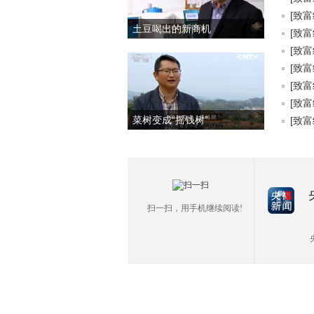
[致富
土豆喝出的新商机
[致富
[致富
[致富
[致富
[致富
菜树变成“摇钱树”
[致富
扫一扫，用手机继续阅读!