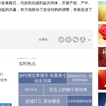
”等发展模式，与农民结成利益共同体，开展产前、产中、
利益的共赢，有力地推动了农业结构的调整，有效促进了
分享到：
实时热点
行
乡约湖北孝感市 给最美七
清明特别节目：明
争..
前茶贵如金
仙女说媒
舌尖上的梅干菜传奇
浙江长兴
进城打工 房在哪里
让村民都看得起我
我要纠错