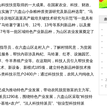
山科技扶贫取得的一大成果。在国家农业、科技、财政、
实施了“六盘山小杂粮种质资源研究及新品种选育”、“马
“冷凉地区蔬菜高产栽培关键技术研究与示范”等一批具有
马铃薯宁薯11号、12号、13号等系列新品种，以及糜
17号等一批区域特色产业新品种，为山区农业发展奠定了
指导员，在六盘山区走村入户，了解村情民意，为贫困
送服务，帮扶内容涉及枸杞、马铃薯、红枣、设施园艺、
草、牛羊养殖产业等。在这期间，科技人员引入帮扶资金
，新技术、新设备、新模式185项，建立特色新品种新技术推
养各类科技示范户2400户；通过科技扶贫，农民人均纯收入
成为推动特色产业发展，带动农民脱贫致富的主力军。
派员1290名，围绕特色产业发展，六盘山区采取“科技特
+基地+农户”、“法人科技特派员”、“创业型科技特派