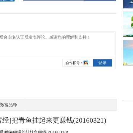
致富品种
富经]把青鱼挂起来更赚钱(20160321)
经]他靠凶猛的娃娃鱼赚钱(20160318)