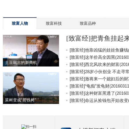
致富人物
致富科技
致富品种
[致富经]把青鱼挂起来更
[致富经]他靠凶猛的娃娃鱼赚钱(20
[致富经]这羊价高全因黑(201603
土豆喝出的新商机
[致富经]西北风吹来的财富(20160
[致富经]28岁小伙创业 不走寻常路(
[致富经]激将来一个媳妇后的财富(2
[致富经]“龟痴”发龟财(20160311
[致富经]这种财富黑透了(201603
菜树变成“摇钱树”
[致富经]命运从捡钱包开始改变(20