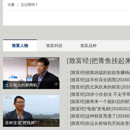
致富人物
致富科技
致富品种
[致富经]把青鱼挂起来更
[致富经]他靠凶猛的娃娃鱼赚钱(20
[致富经]这羊价高全因黑(201603
土豆喝出的新商机
[致富经]西北风吹来的财富(20160
[致富经]28岁小伙创业 不走寻常路(
[致富经]激将来一个媳妇后的财富(2
[致富经]“龟痴”发龟财(20160311
[致富经]这种财富黑透了(201603
菜树变成“摇钱树”
[致富经]命运从捡钱包开始改变(20