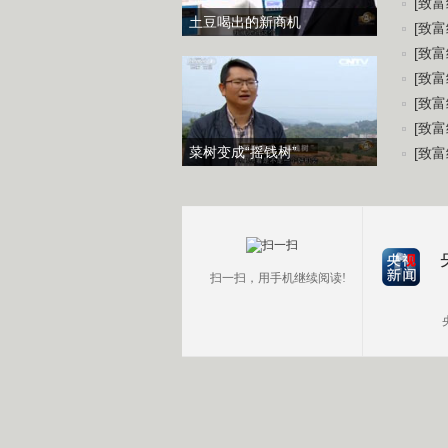
[致富
土豆喝出的新商机
[致富
[致富
[致富
[致富
[致富
菜树变成“摇钱树”
[致富
扫一扫，用手机继续阅读!