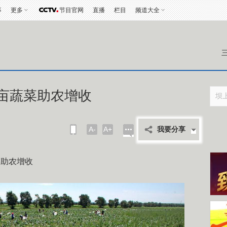
事
更多
节目官网
直播
栏目
频道大全
万亩蔬菜助农增收
A-
A+
我要分享
菜助农增收