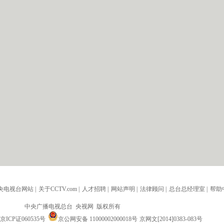
央电视台网站
|
关于CCTV.com
|
人才招聘
|
网站声明
|
法律顾问
|
总台总经理室
|
帮助
中央广播电视总台 央视网 版权所有
京ICP证060535号
京公网安备 11000002000018号
京网文[2014]0383-083号