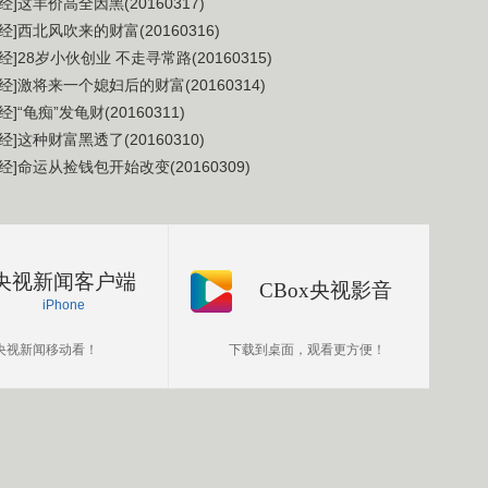
经]这羊价高全因黑(20160317)
经]西北风吹来的财富(20160316)
经]28岁小伙创业 不走寻常路(20160315)
经]激将来一个媳妇后的财富(20160314)
经]“龟痴”发龟财(20160311)
经]这种财富黑透了(20160310)
经]命运从捡钱包开始改变(20160309)
央视新闻客户端
CBox央视影音
iPhone
央视新闻移动看！
下载到桌面，观看更方便！