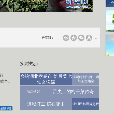
分享到：
实时热点
行
乡约湖北孝感市 给最美七
清明特别节目：明
争..
前茶贵如金
仙女说媒
舌尖上的梅干菜传奇
浙江长兴
进城打工 房在哪里
让村民都看得起我
我要纠错