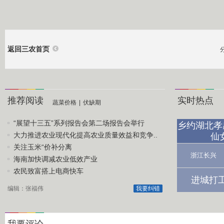
返回三农首页
推荐阅读
实时热点
蔬菜价格
|
伏缺期
“展望十三五”系列报告会第二场报告会举行
乡约湖北孝
大力推进农业现代化提高农业质量效益和竞争..
仙
关注玉米“价补分离
浙江长兴
海南加快调减农业低效产业
农民致富搭上电商快车
进城打
编辑：张福伟
我要纠错