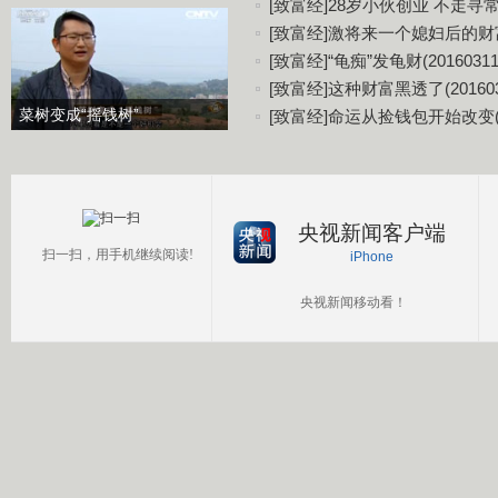
[致富经]28岁小伙创业 不走寻常路(
[致富经]激将来一个媳妇后的财富(2
[致富经]“龟痴”发龟财(20160311
[致富经]这种财富黑透了(201603
菜树变成“摇钱树”
[致富经]命运从捡钱包开始改变(20
央视新闻客户端
扫一扫，用手机继续阅读!
iPhone
央视新闻移动看！