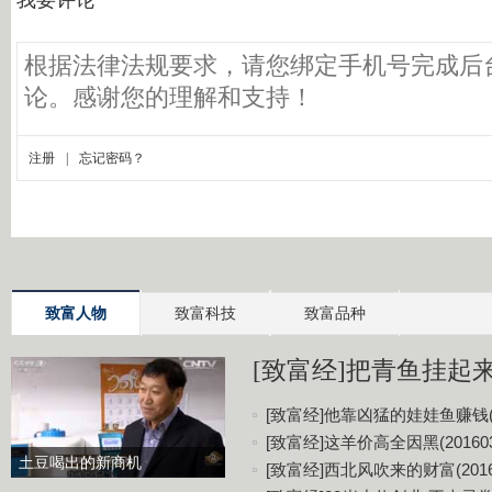
致富人物
致富科技
致富品种
[致富经]把青鱼挂起来更
[致富经]他靠凶猛的娃娃鱼赚钱(20
[致富经]这羊价高全因黑(201603
土豆喝出的新商机
[致富经]西北风吹来的财富(20160