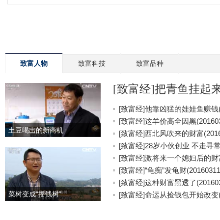
致富人物
致富科技
致富品种
[致富经]把青鱼挂起来更
[致富经]他靠凶猛的娃娃鱼赚钱(20
[致富经]这羊价高全因黑(201603
土豆喝出的新商机
[致富经]西北风吹来的财富(20160
[致富经]28岁小伙创业 不走寻常路(
[致富经]激将来一个媳妇后的财富(2
[致富经]“龟痴”发龟财(20160311
[致富经]这种财富黑透了(201603
菜树变成“摇钱树”
[致富经]命运从捡钱包开始改变(20