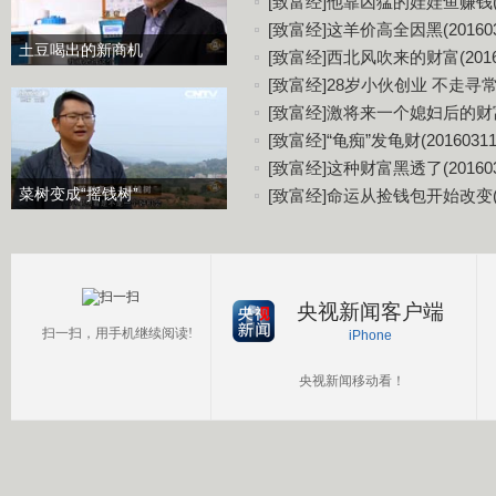
[致富经]他靠凶猛的娃娃鱼赚钱(20
[致富经]这羊价高全因黑(201603
土豆喝出的新商机
[致富经]西北风吹来的财富(20160
[致富经]28岁小伙创业 不走寻常路(
[致富经]激将来一个媳妇后的财富(2
[致富经]“龟痴”发龟财(20160311
[致富经]这种财富黑透了(201603
菜树变成“摇钱树”
[致富经]命运从捡钱包开始改变(20
央视新闻客户端
扫一扫，用手机继续阅读!
iPhone
央视新闻移动看！