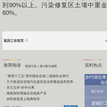
到90%以上。污染修复区土壤中重
60%。
返回三农首页
推荐阅读
实时热点
面源污染
|
测土配方施肥
“展望十三五”系列报告会第二场报告会举行
乡约湖北孝
大力推进农业现代化提高农业质量效益和竞争..
仙
关注玉米“价补分离
浙江长兴
海南加快调减农业低效产业
农民致富搭上电商快车
进城打