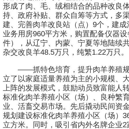
形成了肉、毛、绒相结合的品种改良
持、政府补贴、群众自筹等方式，多
建、完善肉羊改良站（点）9个，建成
业务用房960平方米，购置配备仪器设
件），从辽宁、内蒙、宁夏等地陆续共引
杂交改良羊48.5万只，纯繁1.22万只。
——抓特色培育，提升肉羊养殖规
立了以家庭适量养殖为主的小规模、
上阵的发展模式，鼓励动员致富能人
标准化肉羊养殖小区（场）、良种繁
业、活畜交易市场。先后撬动民间资金
规划建设标准化肉羊养殖小区（场）36
立方米。同时，吸引省内外名牌企业2