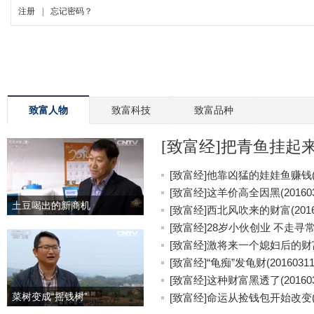
致富人物
致富科技
致富品种
[致富经]把青鱼挂起来更
[致富经]他靠凶猛的娃娃鱼赚钱(20
[致富经]这羊价高全因黑(201603
土豆喝出的新商机
[致富经]西北风吹来的财富(20160
[致富经]28岁小伙创业 不走寻常路(
[致富经]激将来一个媳妇后的财富(2
[致富经]“龟痴”发龟财(20160311
[致富经]这种财富黑透了(201603
菜树变成“摇钱树”
[致富经]命运从捡钱包开始改变(20