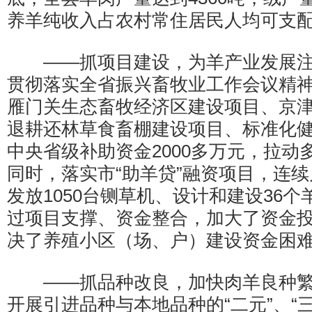
养羊纯收入占农村常住居民人均可支配收
——抓项目建设，为羊产业发展注
贯彻落实全省振兴畜牧业工作会议精
雁门关生态畜牧经济区建设项目、京
退耕还林草食畜棚建设项目、标准化
中央省级补助资金2000多万元，拉动多
同时，落实市“助羊贷”融资项目，连
发放1050台铡草机、设计和建设36
过项目支撑、资金整合，加大了资金
决了养殖小区（场、户）建设资金困
——抓品种改良，加快肉羊良种繁
开展引进品种与本地品种的“二元”、“