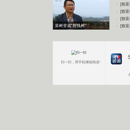
[致富
[致富
[致富
菜树变成“摇钱树”
[致富
扫一扫，用手机继续阅读!