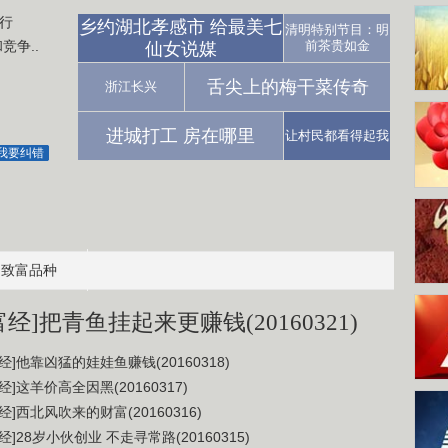
行
乡约湖北孝感市 给最美七
清明特别节目：明
争..
前茶贵如金
仙女说媒
舌尖上的梅干菜传奇
浙江长兴
进城打工 房在哪里
让村民都看得起我
我要纠错
致富品种
富经]把青鱼挂起来更赚钱(20160321)
经]他靠凶猛的娃娃鱼赚钱(20160318)
经]这羊价高全因黑(20160317)
经]西北风吹来的财富(20160316)
经]28岁小伙创业 不走寻常路(20160315)