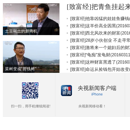
[致富经]把青鱼挂起来更
[致富经]他靠凶猛的娃娃鱼赚钱(20
[致富经]这羊价高全因黑(201603
土豆喝出的新商机
[致富经]西北风吹来的财富(20160
[致富经]28岁小伙创业 不走寻常路(
[致富经]激将来一个媳妇后的财富(2
[致富经]“龟痴”发龟财(20160311
[致富经]这种财富黑透了(201603
菜树变成“摇钱树”
[致富经]命运从捡钱包开始改变(20
央视新闻客户端
iPhone
扫一扫，用手机继续阅读!
央视新闻移动看！