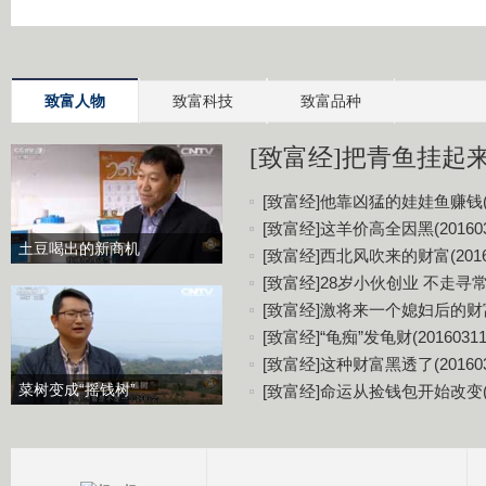
致富人物
致富科技
致富品种
[致富经]把青鱼挂起来更
[致富经]他靠凶猛的娃娃鱼赚钱(20
[致富经]这羊价高全因黑(201603
土豆喝出的新商机
[致富经]西北风吹来的财富(20160
[致富经]28岁小伙创业 不走寻常路(
[致富经]激将来一个媳妇后的财富(2
[致富经]“龟痴”发龟财(20160311
[致富经]这种财富黑透了(201603
菜树变成“摇钱树”
[致富经]命运从捡钱包开始改变(20