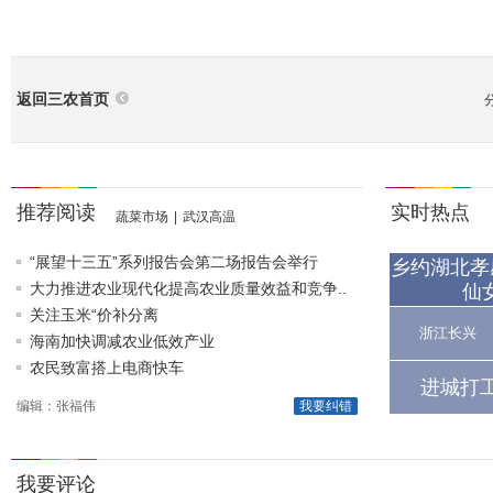
返回三农首页
推荐阅读
实时热点
蔬菜市场
|
武汉高温
“展望十三五”系列报告会第二场报告会举行
乡约湖北孝
大力推进农业现代化提高农业质量效益和竞争..
仙
关注玉米“价补分离
浙江长兴
海南加快调减农业低效产业
农民致富搭上电商快车
进城打
编辑：张福伟
我要纠错