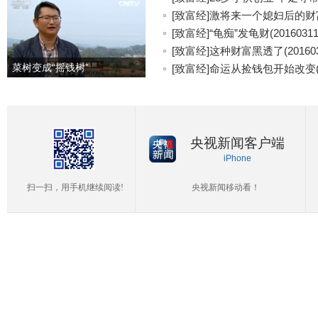
[致富经]激将来一个媳妇后的财富(2
[致富经]“龟痴”发龟财(20160311
[致富经]这种财富黑透了(201603
菜树变成“摇钱树”
[致富经]命运从捡钱包开始改变(20
央视新闻客户端
iPhone
扫一扫，用手机继续阅读!
央视新闻移动看！