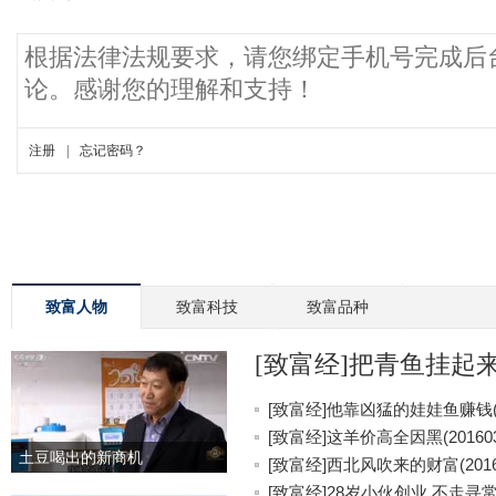
致富人物
致富科技
致富品种
[致富经]把青鱼挂起来更
[致富经]他靠凶猛的娃娃鱼赚钱(20
[致富经]这羊价高全因黑(201603
土豆喝出的新商机
[致富经]西北风吹来的财富(20160
[致富经]28岁小伙创业 不走寻常路(