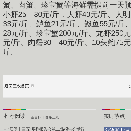
蟹、肉蟹、珍宝蟹等海鲜需提前一天
小虾25—30元/斤，大虾40元/斤、大
33元/斤、鲈鱼21元/斤、鳜鱼55元/斤
28元/斤、珍宝蟹200元/斤、龙虾250元
元/斤、肉蟹30—40元/斤、10头鲍75元
斤。
返回三农首页
推荐阅读
实时热点
基围虾
|
价格上涨
“展望十三五”系列报告会第二场报告会举行
乡约湖北孝