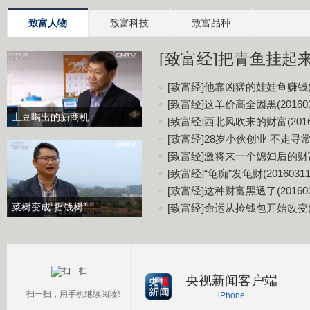
致富人物
致富科技
致富品种
[致富经]把青鱼挂起来更
[致富经]他靠凶猛的娃娃鱼赚钱(20
[致富经]这羊价高全因黑(201603
土豆喝出的新商机
[致富经]西北风吹来的财富(20160
[致富经]28岁小伙创业 不走寻常路(
[致富经]激将来一个媳妇后的财富(2
[致富经]“龟痴”发龟财(20160311
[致富经]这种财富黑透了(201603
菜树变成“摇钱树”
[致富经]命运从捡钱包开始改变(20
央视新闻客户端
扫一扫，用手机继续阅读!
iPhone