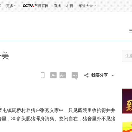
事
更多
节目官网
直播
栏目
频道大全
净美
A-
A+
我要分享
屯镇周桥村养猪户张秀义家中，只见庭院里收拾得井井
舍里，30多头肥猪浑身清爽、悠闲自在，猪舍里外不见猪