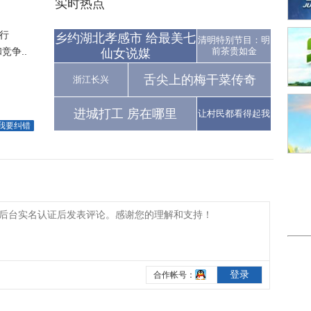
实时热点
行
乡约湖北孝感市 给最美七
清明特别节目：明
争..
前茶贵如金
仙女说媒
舌尖上的梅干菜传奇
浙江长兴
进城打工 房在哪里
让村民都看得起我
我要纠错