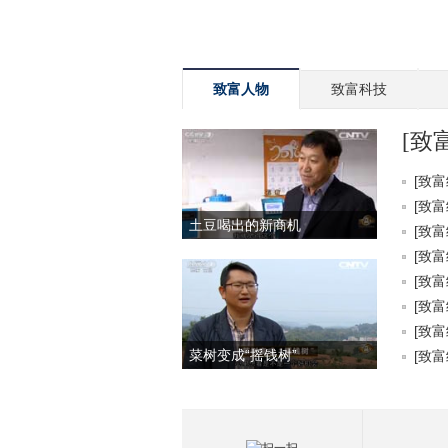
致富人物
致富科技
[致
[致富
[致富
土豆喝出的新商机
[致富
[致富
[致富
[致富
[致富
菜树变成“摇钱树”
[致富