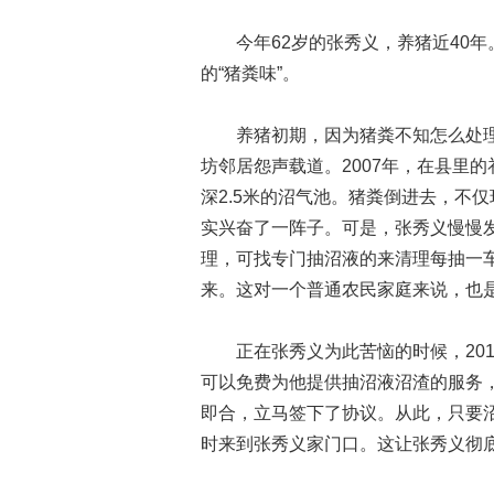
今年62岁的张秀义，养猪近40年
的“猪粪味”。
养猪初期，因为猪粪不知怎么处理
坊邻居怨声载道。2007年，在县里的
深2.5米的沼气池。猪粪倒进去，不
实兴奋了一阵子。可是，张秀义慢慢
理，可找专门抽沼液的来清理每抽一车
来。这对一个普通农民家庭来说，也
正在张秀义为此苦恼的时候，201
可以免费为他提供抽沼液沼渣的服务
即合，立马签下了协议。从此，只要
时来到张秀义家门口。这让张秀义彻