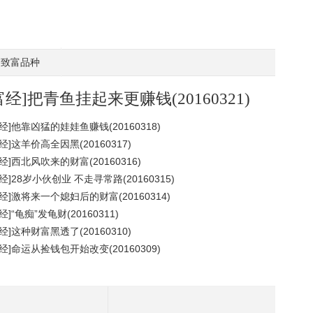
致富品种
富经]把青鱼挂起来更赚钱(20160321)
经]他靠凶猛的娃娃鱼赚钱(20160318)
经]这羊价高全因黑(20160317)
经]西北风吹来的财富(20160316)
经]28岁小伙创业 不走寻常路(20160315)
经]激将来一个媳妇后的财富(20160314)
经]“龟痴”发龟财(20160311)
经]这种财富黑透了(20160310)
经]命运从捡钱包开始改变(20160309)