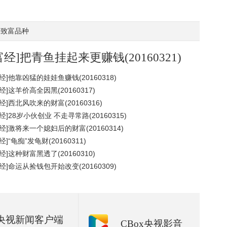
致富品种
富经]把青鱼挂起来更赚钱(20160321)
经]他靠凶猛的娃娃鱼赚钱(20160318)
经]这羊价高全因黑(20160317)
经]西北风吹来的财富(20160316)
经]28岁小伙创业 不走寻常路(20160315)
经]激将来一个媳妇后的财富(20160314)
经]“龟痴”发龟财(20160311)
经]这种财富黑透了(20160310)
经]命运从捡钱包开始改变(20160309)
央视新闻客户端
CBox央视影音