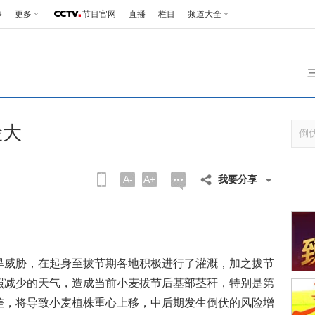
事
更多
节目官网
直播
栏目
频道大全
险大
A-
A+
我要分享
威胁，在起身至拔节期各地积极进行了灌溉，加之拔节
照减少的天气，造成当前小麦拔节后基部茎秆，特别是第
差，将导致小麦植株重心上移，中后期发生倒伏的风险增