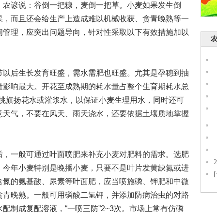
。农谚说：谷倒一把糠，麦倒一把草。小麦如果发生倒
果，而且还会给生产上造成难以机械收获、贪青晚熟等一
间管理，应突出问题导向，针对性采取以下有效措施加以
以后生长发育旺盛，需水需肥也旺盛。尤其是孕穗到抽
量影响最大。开花至成熟期的耗水量占整个生育期耗水总
好挑旗扬花水或灌浆水，以保证小麦生理用水，同时还可
意天气，不要在风天、雨天浇水，还要依据土壤质地掌握
，一般可通过叶面喷肥来补充小麦对肥料的需求。选肥
。今年小麦特别是晚播小麦，只要不是叶片发黄缺氮或进
含氮的氨基酸、尿素等叶面肥，应当喷施磷、钾肥和中微
贪青晚熟。一般可用磷酸二氢钾，并添加防病治虫的对路
配制成复配溶液，“一喷三防”2~3次。市场上常有仿磷