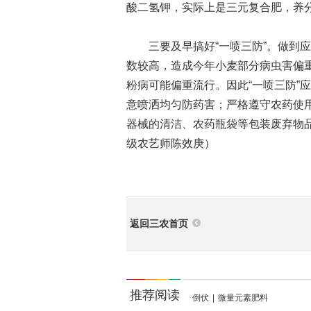
酸二氢钾，实际上是三元复合肥，养
三要及早搞好“一喷三防”。做到应
数较高，造成今年小麦部分病虫害偏
粉病可能偏重流行。因此“一喷三防”
意喷洒均匀防药害；严格遵守农药使
器械的清洁、农药瓶袋等包装废弃物
级农艺师陈效庚）
返回三农首页
推荐阅读
倒伏
|
微量元素肥料