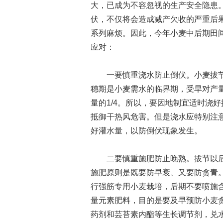
大，已成为不容忽视的生产安全隐患
伏，不仅将会造成减产欠收的严重后
系列麻烦。因此，今年小麦中后期田
应对：
一要慎重浇水防止倒伏。小麦拔节
穗期是小麦需水的临界期，受旱对产
量的1/4。所以，要因地制宜适时浇
抵御干热风危害。但是浇水应特别注
好灌水量，以防倒伏现象发生。
二要慎重施肥防止晚熟。拔节以后
施肥原则是既要防早衰、又要防贪青
行强筋专用小麦栽培，后期不要喷施
量元素肥料，目的是要及早预防小麦
药剂和芸苔素内酯等生长调节剂，兑水