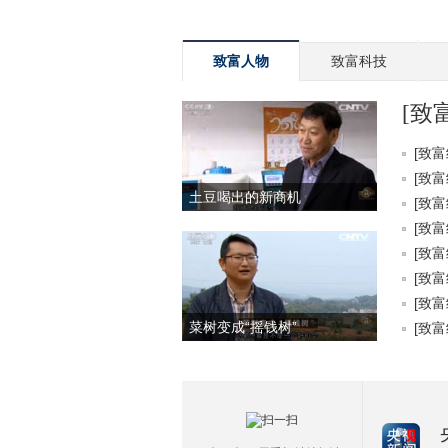
致富人物
致富科技
[致
[致富
[致富
土豆喝出的新商机
[致富
[致富
[致富
[致富
[致富
菜树变成“摇钱树”
[致富