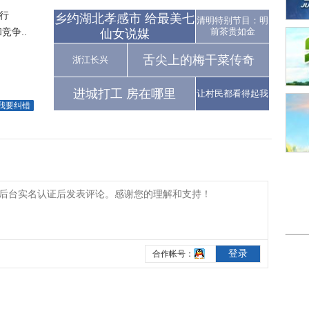
行
乡约湖北孝感市 给最美七
清明特别节目：明
争..
前茶贵如金
仙女说媒
舌尖上的梅干菜传奇
浙江长兴
进城打工 房在哪里
让村民都看得起我
我要纠错