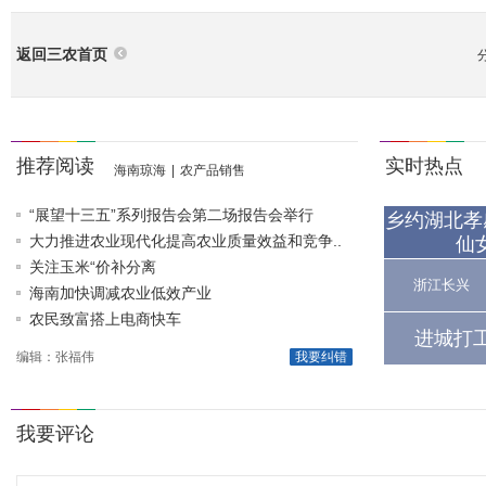
返回三农首页
推荐阅读
实时热点
海南琼海
|
农产品销售
“展望十三五”系列报告会第二场报告会举行
乡约湖北孝
大力推进农业现代化提高农业质量效益和竞争..
仙
关注玉米“价补分离
浙江长兴
海南加快调减农业低效产业
农民致富搭上电商快车
进城打
编辑：张福伟
我要纠错