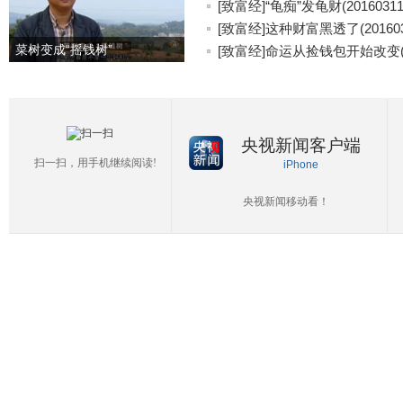
[致富经]“龟痴”发龟财(20160311
[致富经]这种财富黑透了(201603
菜树变成“摇钱树”
[致富经]命运从捡钱包开始改变(20
央视新闻客户端
扫一扫，用手机继续阅读!
iPhone
央视新闻移动看！