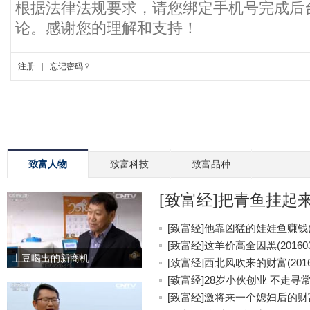
致富人物
致富科技
致富品种
[致富经]把青鱼挂起来更
[致富经]他靠凶猛的娃娃鱼赚钱(20
[致富经]这羊价高全因黑(201603
土豆喝出的新商机
[致富经]西北风吹来的财富(20160
[致富经]28岁小伙创业 不走寻常路(
[致富经]激将来一个媳妇后的财富(2