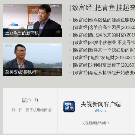
[致富经]把青鱼挂起来更
[致富经]他靠凶猛的娃娃鱼赚钱(20
[致富经]这羊价高全因黑(201603
土豆喝出的新商机
[致富经]西北风吹来的财富(20160
[致富经]28岁小伙创业 不走寻常路(
[致富经]激将来一个媳妇后的财富(2
[致富经]“龟痴”发龟财(20160311
[致富经]这种财富黑透了(201603
菜树变成“摇钱树”
[致富经]命运从捡钱包开始改变(20
央视新闻客户端
扫一扫，用手机继续阅读!
iPhone
央视新闻移动看！