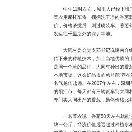
中午12时左右，城里人已经下班了
菜农用摩托车将一捆捆洗干净的香葱
价，价格谈拢后，则过磅装车。葱葱
发运往千里之外的深圳等地。
大同村委会党支部书记冼建南介绍
传下来的种植技术，加上当地优质的
是同一个葱的品种，大同村种出的香
本地市场，这么好品质的葱只能“养在
名气越传越远。在2007年左右，深
的阳江市，每天都有三辆货车到大同
专门卖大同出产的香葱，虽然价格比
一名菜农说，香葱50天左右就能收
钱一公斤，经济价值远远超过种植水