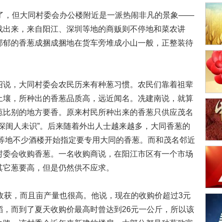
，但大同村委会办公楼附近是一派热闹非凡的景象——
载出来，来自阳江、深圳等地的商贩则不停地和菜农讲
郁郁的香葱成捆成捆地在货车旁堆成小山一般，正整装待
说，大同村委会农民历来有种葱习惯。农民们靠着祖辈
土壤，所种出的香葱品质高，远近闻名。冼建南说，就算
葱比别的地方要香。原来村民所种出来的香葱只供应茂名
深闺人未识”。后来随着外出人士越来越多，大同香葱的
圳等地不少酒楼开始指定要专用大同的香葱。而和茂名邻近
村委会收购香葱。一名收购商说，在阳江市区有一个市场
其它葱要高，但是仍然供不应求。
获，而且亩产量也很高。他说，现在的收购价超过3元
稻，而到了夏天收购价最高时曾达到26元一公斤，所以该