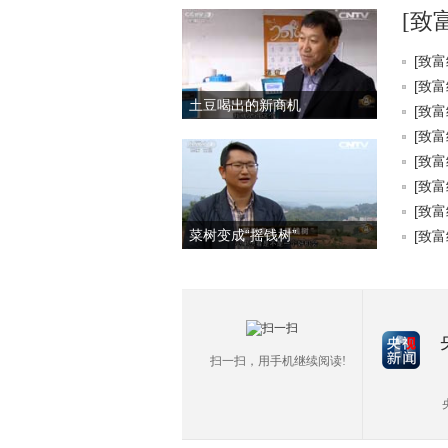
[致
[致富
[致富
土豆喝出的新商机
[致富
[致富
[致富
[致富
[致富
菜树变成“摇钱树”
[致富
扫一扫，用手机继续阅读!