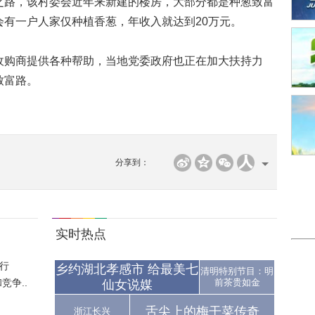
之路，该村委会近年来新建的楼房，大部分都是种葱致富
有一户人家仅种植香葱，年收入就达到20万元。
购商提供各种帮助，当地党委政府也正在加大扶持力
致富路。
分享到：
实时热点
行
乡约湖北孝感市 给最美七
清明特别节目：明
争..
前茶贵如金
仙女说媒
舌尖上的梅干菜传奇
浙江长兴