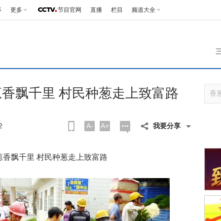
事
更多
节目官网
直播
栏目
频道大全
香飘千里 村民种葱走上致富路
2
A-
A+
我要分享
葱香飘千里 村民种葱走上致富路