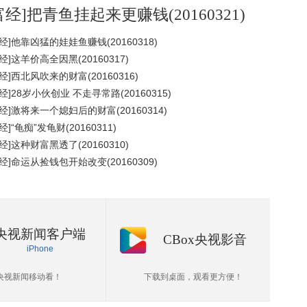
富经]把青鱼挂起来更赚钱(20160321)
经]他靠凶猛的娃娃鱼赚钱(20160318)
经]这羊价高全因黑(20160317)
经]西北风吹来的财富(20160316)
经]28岁小伙创业 不走寻常路(20160315)
经]激将来一个媳妇后的财富(20160314)
经]“龟痴”发龟财(20160311)
经]这种财富黑透了(20160310)
经]命运从捡钱包开始改变(20160309)
央视新闻客户端
CBox央视影音
iPhone
央视新闻移动看！
下载到桌面，观看更方便！