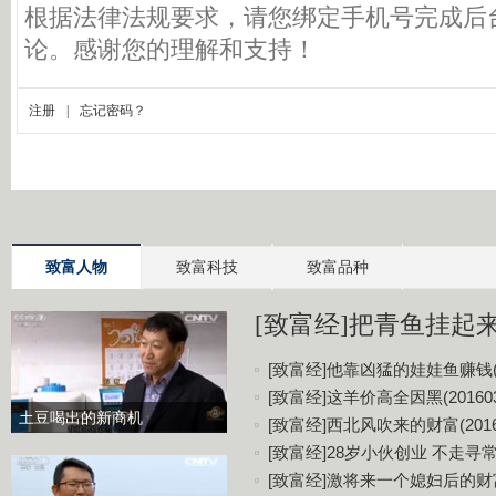
致富人物
致富科技
致富品种
[致富经]把青鱼挂起来更
[致富经]他靠凶猛的娃娃鱼赚钱(20
[致富经]这羊价高全因黑(201603
土豆喝出的新商机
[致富经]西北风吹来的财富(20160
[致富经]28岁小伙创业 不走寻常路(
[致富经]激将来一个媳妇后的财富(2