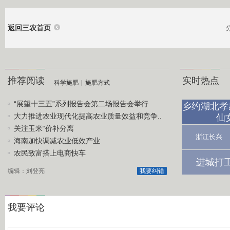
返回三农首页
推荐阅读
实时热点
科学施肥
|
施肥方式
“展望十三五”系列报告会第二场报告会举行
乡约湖北孝
大力推进农业现代化提高农业质量效益和竞争..
仙
关注玉米“价补分离
浙江长兴
海南加快调减农业低效产业
农民致富搭上电商快车
进城打
编辑：刘登亮
我要纠错