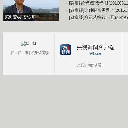
[致富经]“龟痴”发龟财(20160311
[致富经]这种财富黑透了(201603
菜树变成“摇钱树”
[致富经]命运从捡钱包开始改变(20
央视新闻客户端
扫一扫，用手机继续阅读!
iPhone
央视新闻移动看！