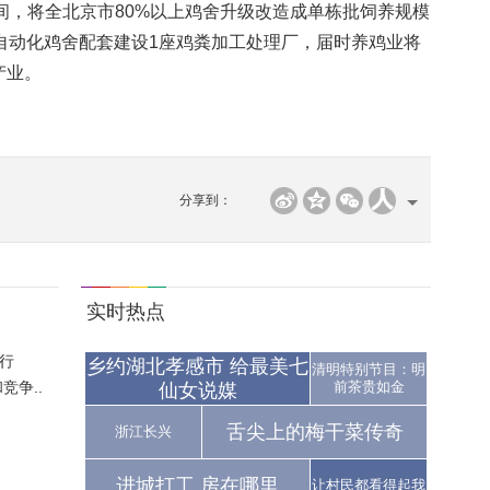
间，将全北京市80%以上鸡舍升级改造成单栋批饲养规模
自动化鸡舍配套建设1座鸡粪加工处理厂，届时养鸡业将
产业。
分享到：
实时热点
行
乡约湖北孝感市 给最美七
清明特别节目：明
争..
前茶贵如金
仙女说媒
舌尖上的梅干菜传奇
浙江长兴
进城打工 房在哪里
让村民都看得起我