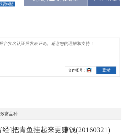
我要纠错
致富品种
富经]把青鱼挂起来更赚钱(20160321)