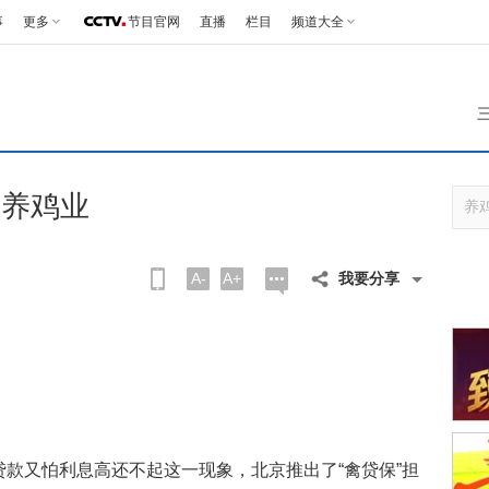
事
更多
节目官网
直播
栏目
频道大全
京养鸡业
A-
A+
我要分享
又怕利息高还不起这一现象，北京推出了“禽贷保”担