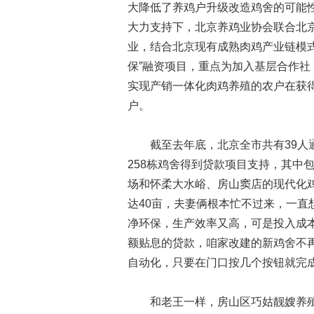
大降低了养鸡户升级改造鸡舍的可能性
大力支持下，北京养鸡业协会联合北
业，结合北京现有成熟肉鸡产业链模式，
保”融资项目，重点为加入基层合作
实现产销一体化肉鸡养殖的农户在获
户。
截至去年底，北京全市共有39人通过
258栋鸡舍得到贷款项目支持，其中
场和怀柔大水峪、房山窦店的现代化
达40亩，夫妻俩根本忙不过来，一直
净环保，生产效率又高，可是投入成本
额贴息的贷款，咱家改建的新鸡舍不
自动化，只要在门口按几个按钮就完成
和老王一样，房山区巧姑靓嫂养殖