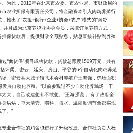
。为此，2012年在北京市农委、市农业局、市财政局的
京市农业担保有限责任公司，将金融资本引入肉鸡养殖行
推出了“农担+银行+企业+协会+农户”模式的“禽贷
社，并且成为北京养鸡业协会会员，采取订单养殖方式，
得担保贷款后，提供财政全额贴息，贴息直接补贴到养殖
“禽贷保”项目成功贷款，贷款总额度1509万元，共有
包括怀柔、密云、延庆、房山、平谷的6个自动化肉鸡养殖
鸡场。密云县大城子镇苍术会村养殖户王海强，鸡场面积
想发展自动化养殖。“以前参观过不少自动化养鸡场，干
太大，自己改建想都不敢想。”王海强说，“有了政府全
再臭烘烘，每天清粪、喂料、喂水、温湿度调节全都实现
了。”
专业合作社的鸡舍也进行了升级改造。合作社负责人杜