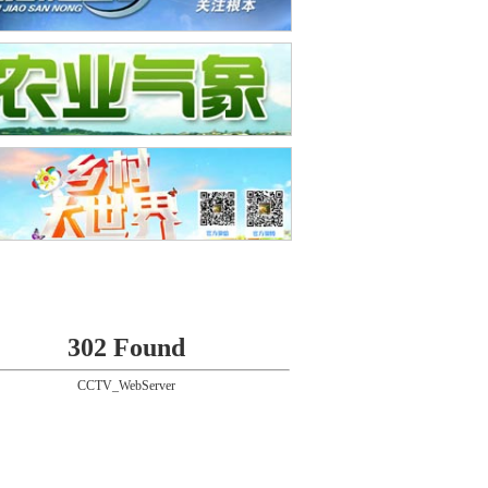
302 Found
CCTV_WebServer