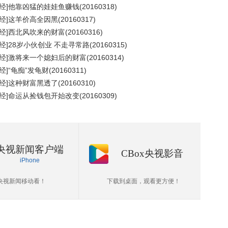
经]他靠凶猛的娃娃鱼赚钱(20160318)
经]这羊价高全因黑(20160317)
经]西北风吹来的财富(20160316)
经]28岁小伙创业 不走寻常路(20160315)
经]激将来一个媳妇后的财富(20160314)
经]“龟痴”发龟财(20160311)
经]这种财富黑透了(20160310)
经]命运从捡钱包开始改变(20160309)
央视新闻客户端
CBox央视影音
iPhone
央视新闻移动看！
下载到桌面，观看更方便！