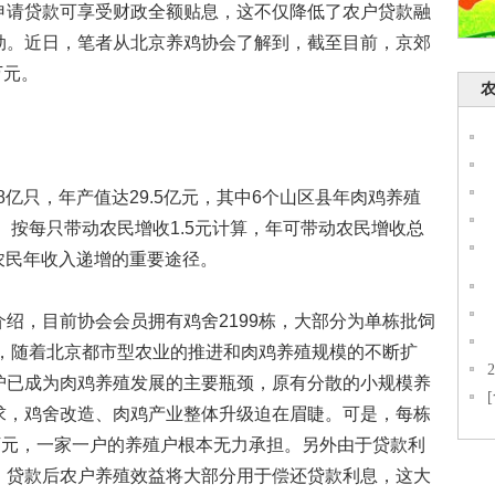
申请贷款可享受财政全额贴息，这不仅降低了农户贷款融
劲。近日，笔者从北京养鸡协会了解到，截至目前，京郊
万元。
亿只，年产值达29.5亿元，其中6个山区县年肉鸡养殖
%。按每只带动农民增收1.5元计算，年可带动农民增收总
现农民年收入递增的重要途径。
，目前协会会员拥有鸡舍2199栋，大部分为单栋批饲
而，随着北京都市型农业的推进和肉鸡养殖规模的不断扩
护已成为肉鸡养殖发展的主要瓶颈，原有分散的小规模养
求，鸡舍改造、肉鸡产业整体升级迫在眉睫。可是，每栋
万元，一家一户的养殖户根本无力承担。另外由于贷款利
，贷款后农户养殖效益将大部分用于偿还贷款利息，这大