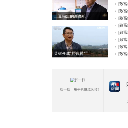
[致富
[致富
土豆喝出的新商机
[致富
[致富
[致富
[致富
[致富
菜树变成“摇钱树”
[致富
扫一扫，用手机继续阅读!