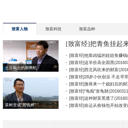
致富人物
致富科技
致富品种
[致富经]把青鱼挂起来更
[致富经]他靠凶猛的娃娃鱼赚钱(20
[致富经]这羊价高全因黑(201603
土豆喝出的新商机
[致富经]西北风吹来的财富(20160
[致富经]28岁小伙创业 不走寻常路(
[致富经]激将来一个媳妇后的财富(2
[致富经]“龟痴”发龟财(20160311
[致富经]这种财富黑透了(201603
菜树变成“摇钱树”
[致富经]命运从捡钱包开始改变(20