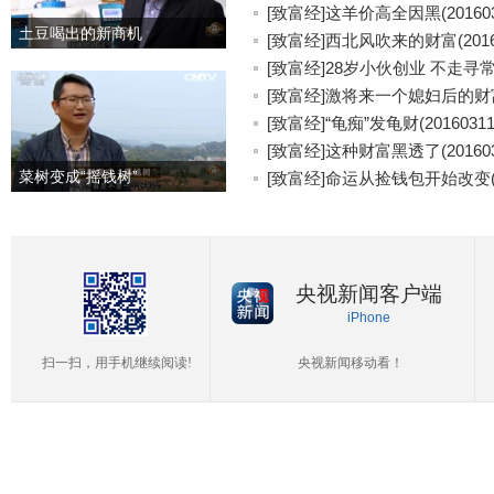
[致富经]这羊价高全因黑(201603
土豆喝出的新商机
[致富经]西北风吹来的财富(20160
[致富经]28岁小伙创业 不走寻常路(
[致富经]激将来一个媳妇后的财富(2
[致富经]“龟痴”发龟财(20160311
[致富经]这种财富黑透了(201603
菜树变成“摇钱树”
[致富经]命运从捡钱包开始改变(20
央视新闻客户端
iPhone
扫一扫，用手机继续阅读!
央视新闻移动看！