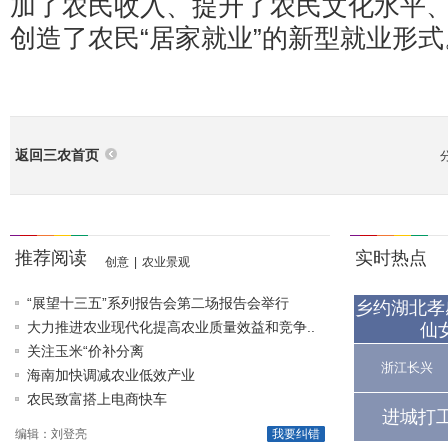
加了农民收入、提升了农民文化水平
创造了农民“居家就业”的新型就业形式
返回三农首页
推荐阅读
实时热点
创意
|
农业景观
“展望十三五”系列报告会第二场报告会举行
乡约湖北孝
大力推进农业现代化提高农业质量效益和竞争..
仙
关注玉米“价补分离
浙江长兴
海南加快调减农业低效产业
农民致富搭上电商快车
进城打
编辑：刘登亮
我要纠错