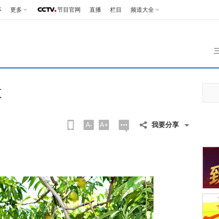
事
更多
节目官网
直播
栏目
频道大全
收
A-
A+
我要分享