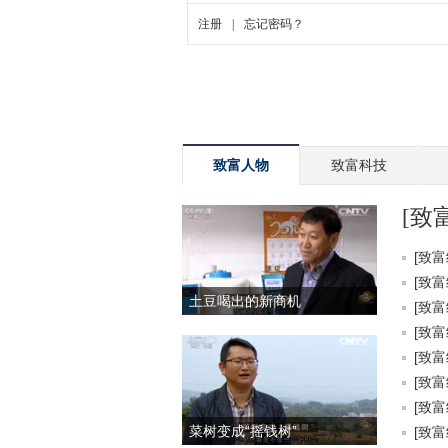
致富人物
致富科技
[致
[致富
[致富
土豆喝出的新商机
[致富
[致富
[致富
[致富
[致富
菜树变成“摇钱树”
[致富