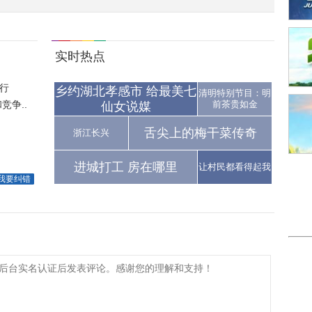
实时热点
行
乡约湖北孝感市 给最美七
清明特别节目：明
争..
前茶贵如金
仙女说媒
舌尖上的梅干菜传奇
浙江长兴
进城打工 房在哪里
让村民都看得起我
我要纠错