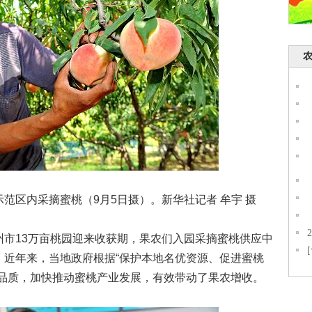
区内采摘蜜桃（9月5日摄）。新华社记者 牟宇 摄
13万亩桃园迎来收获期，果农们入园采摘蜜桃供应中
，近年来，当地政府根据“保护本地名优资源、促进蜜桃
桃品质，加快推动蜜桃产业发展，有效带动了果农增收。