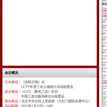
时
1月
1
08
08
09
09
09
09
10
10
10
会议概况
11
主办单位：
《农民日报》社
1
CCTV年度三农人物推介活动组委会
14
承办单位：
CCTV《聚焦三农》栏目
14
中国三农问题高峰论坛组委会
14
协办单位：
北京市丰台区人民政府（大红门国际会展中心）
14
论坛时间：
2011年1月15日—16日