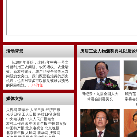
活动背景
历届三农人物颁奖典礼以及论
从2004年开始，连续7年中央一号文
件都剑指三农问题。农民增收、农业增
效、新农村建设、农产品安全等等三农
问题愈发突出。我们既面临难得的历史
机遇，也面对诸多可以预见或难以预见
的风险挑战。
…>>详细
田纪云：九届全国人大
顾秀莲
媒体支持
常委会副委员长
常委会
央视网 新华社 人民日报 经济日报
光明日报 工人日报 科技日报 京报
中央电视台 中央人民广播电台
农村工作通讯 中国青年报 中国妇女报
中国特产报 北京电视台 北京晚报
北京青年报 人民网 新华网 搜狐网