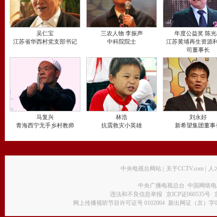
吴仁宝
三农人物 李振声
年度公益奖 陈光
江苏省华西村党支部书记
中科院院士
江苏黄埔再生资源
司董事长
马复兴
林浩
刘永好
青海西宁无手乡村教师
抗震救灾小英雄
新希望集团董事
中央电视台网站
|
关于CCTV.com
|
人
中央广播电视总台 中国网络电
违法和不良信息举报
京ICP证060535号
网上传播视听节目许可证号 0102004
新出网证（京）字0