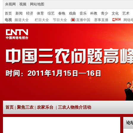
央视网
|
视频
|
网站地图
首页
新闻
经济
体育
综艺
春晚
戏曲
音乐
科教
青少
文化
艺术
电视
频道大全
栏目大全
节目大全
直播中国
赛事直播
网络
首页
|
聚焦三农
|
农家乐台
|
三农人物推介活动
论