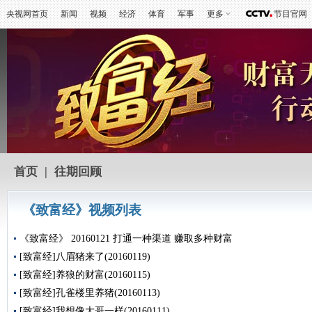
央视网首页
新闻
视频
经济
体育
军事
更多
节目官网
首页
|
往期回顾
《致富经》视频列表
《致富经》 20160121 打通一种渠道 赚取多种财富
[致富经]八眉猪来了(20160119)
[致富经]养狼的财富(20160115)
[致富经]孔雀楼里养猪(20160113)
[致富经]我想像大哥一样(20160111)