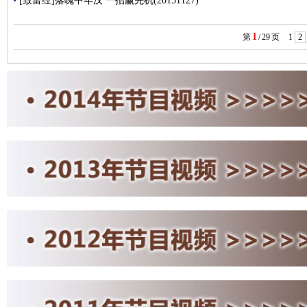
[致富经]落魄中年汉 一招赢先机(20151127)
1
第
/
29
页
1
2